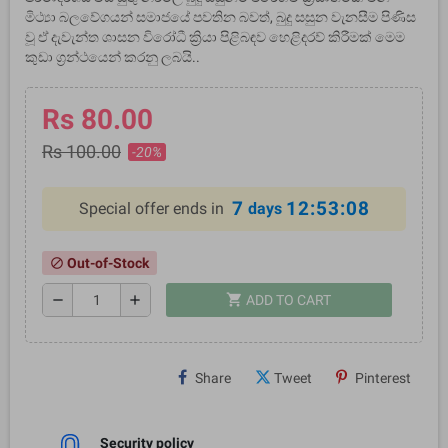
මිථ්‍යා බලවේගයන් සමාජයේ පවතින බවත්, බුදු සසුන වැනසීම පිණිස
වූ ඒ දැවැන්ත ශාසන විරෝධී ක්‍රියා පිළිබඳව හෙළිදරව් කිරීමක් මෙම
කුඩා ග්‍රන්ථයෙන් කරනු ලබයි..
Rs 80.00
Rs 100.00
-20%
7
12:53:08
Special offer ends in
days
Out-of-Stock
block
shopping_cart
remove
add
ADD TO CART
Share
Tweet
Pinterest
Security policy