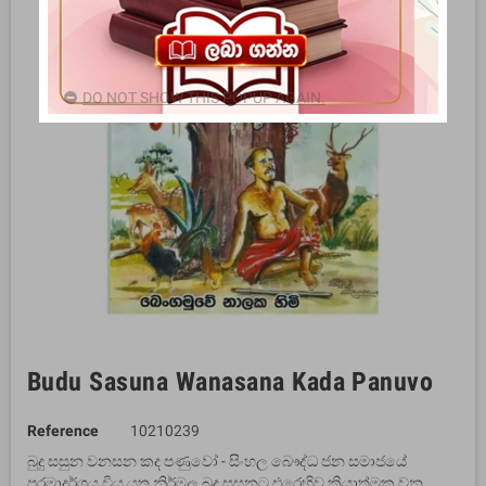
DO NOT SHOW THIS POPUP AGAIN.
Budu Sasuna Wanasana Kada Panuvo
Reference
10210239
බුදු සසුන වනසන කද පණුවෝ - සිංහල බෞද්ධ ජන සමාජයේ
පරමාදර්ශය විය යුතු නිර්මල බුදු සසුනට එරෙහිව ක්‍රියාත්මක වන