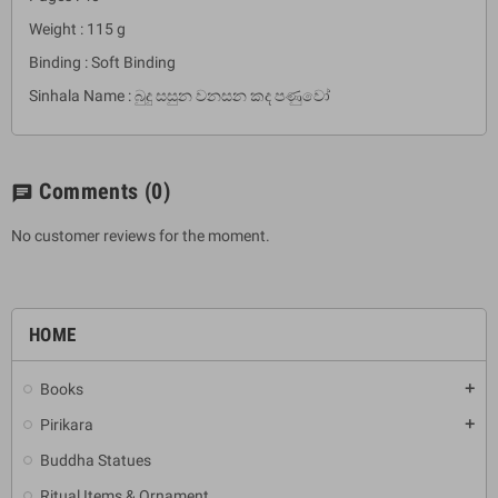
Weight : 115 g
Binding : Soft Binding
Sinhala Name : බුදු සසුන වනසන කද පණුවෝ
Comments
(0)
chat
No customer reviews for the moment.
HOME
Books
add
Pirikara
add
Buddha Statues
Ritual Items & Ornament