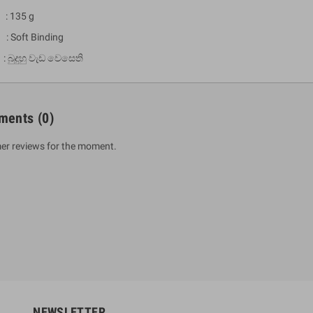
: 135 g
 : Soft Binding
 බුදුහු වැඩ වෙසෙති
ments
(0)
er reviews for the moment.
um Sahitha) Piruvana
1 Shreniya Atha Huruwa
h Wahanse
Rs 621.00
R
Rs 690.00
-10%
00
Rs 2,500.00
-10%
NEWSLETTER