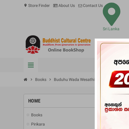
Store Finder
About Us
Contact Us
location_on
Sri Lanka
view_headline
BOOKS
chevron_right
Books
chevron_right
Buduhu Wada Wesathi
HOME
-10%
Books
add
Pirikara
add