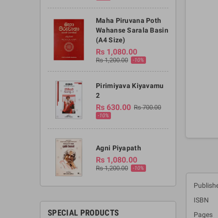
Maha Piruvana Poth
Wahanse Sarala Basin
(A4 Size)
Rs 1,080.00
Rs 1,200.00
-10%
Pirimiyava Kiyavamu
2
Rs 630.00
Rs 700.00
-10%
Agni Piyapath
Rs 1,080.00
Rs 1,200.00
-10%
Publish
ISBN :
SPECIAL PRODUCTS
Pages 