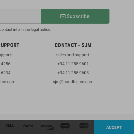
Subscribe
ntact info in the legal notice.
SUPPORT
CONTACT - SJM
upport:
sales and support:
3 4256
+94 11 255 9601
2 6234
+94 11 255 9603
stcc.com
sjm@buddhistcc.com
ACCEPT