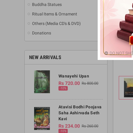
Buddha Statues
Ritual Items & Ornament
Others (Media CD's & DVD)
Donations
DO NOT SHO
NEW ARRIVALS
Wanayehi Upan
Rs 720.00
Rs 800.00
-10%
Atavisi Bodhi Poojava
Saha Ashirvada Seth
Kavi
Rs 234.00
Rs 260.00
-10%