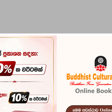
PIRIKARA
BUDDHA STATUES
RITUAL ITEMS & O
Buduhu Wada
Reference
100
In stock
24 
ISBN
978