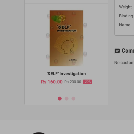
Weight 
Binding
Name :
Com
chat
No custom
a Huruwa
'SELF' Investigation
(Sinhala Ther
Pot
Rs 160.00
0.00
Rs 200.00
-10%
-20%
Rs 2,250.