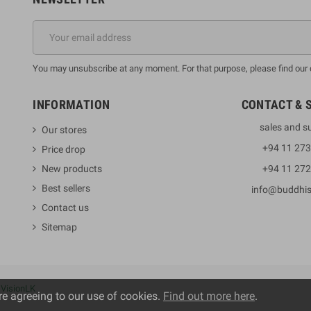
You may unsubscribe at any moment. For that purpose, please find our co
INFORMATION
CONTACT & 
sales and s
Our stores
+94 11 27
Price drop
New products
+94 11 27
Best sellers
info@buddhi
Contact us
Sitemap
y
VisionLK
re agreeing to our use of cookies.
Find out more here
.