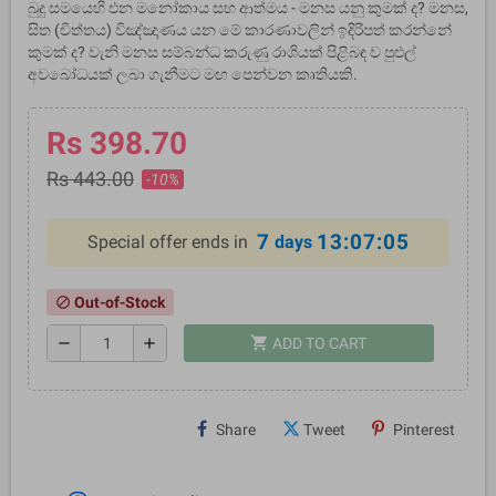
බුදු සමයෙහි එන මනෝකාය සහ ආත්මය - මනස යනු කුමක් ද? මනස,
සිත (චිත්තය) විඤ්ඤාණය යන මේ කාරණාවලින් ඉදිරිපත් කරන්නේ
කුමක් ද? වැනි මනස සම්බන්ධ කරුණු රාශියක් පිළිබඳ ව පුළුල්
අවබෝධයක් ලබා ගැනීමට මඟ පෙන්වන කෘතියකි.
Rs 398.70
Rs 443.00
-10%
7
13:07:05
Special offer ends in
days
Out-of-Stock
block
shopping_cart
remove
add
ADD TO CART
Share
Tweet
Pinterest