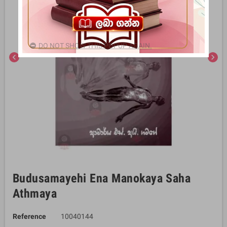
DO NOT SHOW THIS POPUP AGAIN.
chevron_left
chevron_right
Budusamayehi Ena Manokaya Saha
Athmaya
Reference
10040144