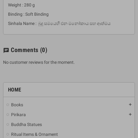
Weight : 280 g
Binding : Soft Binding
Sinhala Name : බුදු සමයෙහි එන මනෝකාය සහ ආත්මය
Comments
(0)
chat
No customer reviews for the moment.
HOME
Books
add
Pirikara
add
Buddha Statues
Ritual Items & Ornament