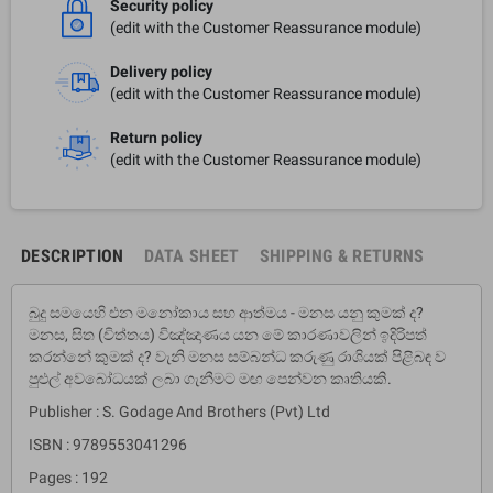
Security policy
(edit with the Customer Reassurance module)
Delivery policy
(edit with the Customer Reassurance module)
Return policy
(edit with the Customer Reassurance module)
DESCRIPTION
DATA SHEET
SHIPPING & RETURNS
බුදු සමයෙහි එන මනෝකාය සහ ආත්මය - මනස යනු කුමක් ද?
මනස, සිත (චිත්තය) විඤ්ඤාණය යන මේ කාරණාවලින් ඉදිරිපත්
කරන්නේ කුමක් ද? වැනි මනස සම්බන්ධ කරුණු රාශියක් පිළිබඳ ව
පුළුල් අවබෝධයක් ලබා ගැනීමට මඟ පෙන්වන කෘතියකි.
Publisher : S. Godage And Brothers (Pvt) Ltd
ISBN : 9789553041296
Pages : 192