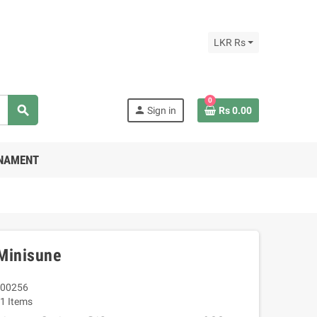
LKR Rs
0
search
person
Sign in
Rs 0.00
RNAMENT
Minisune
00256
1 Items