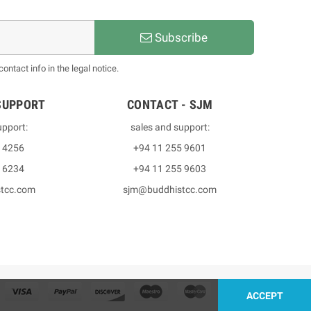
Subscribe
ntact info in the legal notice.
SUPPORT
CONTACT - SJM
upport:
sales and support:
3 4256
+94 11 255 9601
2 6234
+94 11 255 9603
stcc.com
sjm@buddhistcc.com
ACCEPT