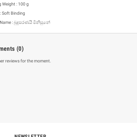
g Weight : 100 g
: Soft Binding
 Name : බුදුසරණයි මිනිසුනේ
ments
(0)
er reviews for the moment.
um Sahitha) Piruvana
1 Shreniya Atha Huruwa
h Wahanse
Rs 621.00
R
Rs 690.00
-10%
00
Rs 2,500.00
-10%
NEWSLETTER