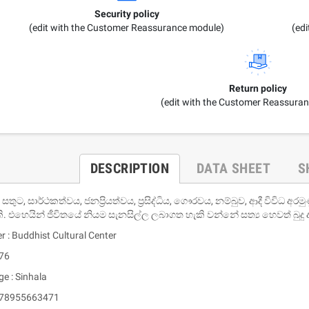
Security policy
(edit with the Customer Reassurance module)
(ed
Return policy
(edit with the Customer Reassura
DESCRIPTION
DATA SHEET
S
 සතුට, සාර්ථකත්වය, ජනප්‍රියත්වය, ප්‍රසිද්ධිය, ගෞරවය, නම්බුව, ආදී විවිධ
යකි. එහෙයින් ජීවිතයේ නියම සැනසිල්ල ලබාගත හැකි වන්නේ සත්‍ය හෙවත් බුදු
r : Buddhist Cultural Center
 76
e : Sinhala
 978955663471