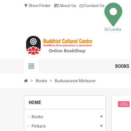
Store Finder
About Us
Contact Us
location_on
Sri Lanka
view_headline
BOOKS
chevron_right
Books
chevron_right
Budusaranai Minisune
HOME
-20%
Books
add
Pirikara
add