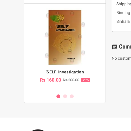
Shippin
Binding 
Sinhala
Com
chat
No custom
a Huruwa
'SELF' Investigation
(Sinhala Ther
Pot
Rs 160.00
0.00
Rs 200.00
-10%
-20%
Rs 2,250.