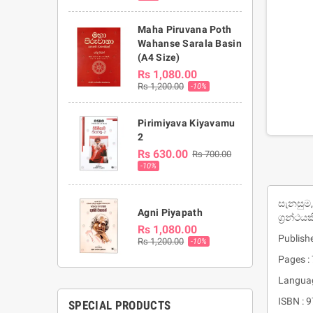
Maha Piruvana Poth
Wahanse Sarala Basin
(A4 Size)
Rs 1,080.00
Rs 1,200.00
-10%
Pirimiyava Kiyavamu
2
Rs 630.00
Rs 700.00
-10%
සැනසුම,
Agni Piyapath
ග්‍රන්ථ
Rs 1,080.00
Publishe
Rs 1,200.00
-10%
Pages :
Languag
ISBN :
SPECIAL PRODUCTS