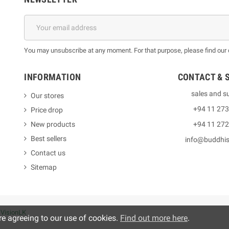
You may unsubscribe at any moment. For that purpose, please find our co
INFORMATION
CONTACT & 
sales and s
Our stores
+94 11 27
Price drop
New products
+94 11 27
Best sellers
info@buddhi
Contact us
Sitemap
y
VisionLK
re agreeing to our use of cookies.
Find out more here
.