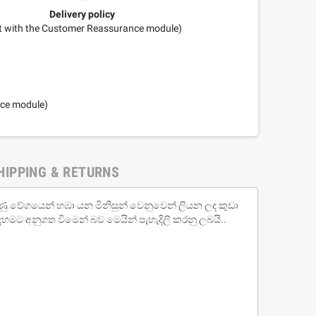
Delivery policy
it with the Customer Reassurance module)
nce module)
HIPPING & RETURNS
 අරමුණු වේගයෙන් හඹා යන මිනිසුන් වෙනුවෙන් ලියන ලද කුඩා
 දහමට අනුගත වීමෙන් බව මෙයින් පැහැදිලි කරනු ලබයි..