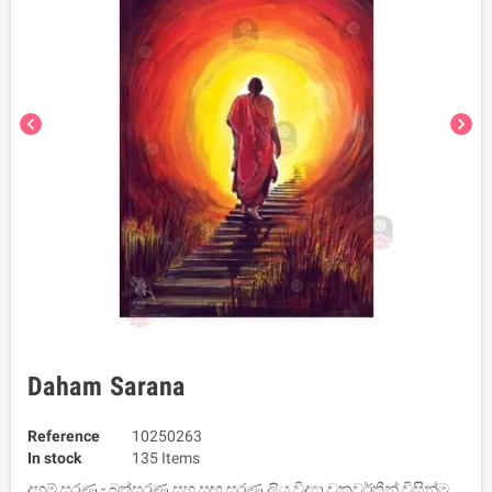
chevron_left
chevron_right
Daham Sarana
Reference
10250263
In stock
135 Items
දහම් සරණ - බුත්සරණ සහ සඟ සරණ ලියූ විද්‍යා චක්‍රවර්තීන් විසින්ම