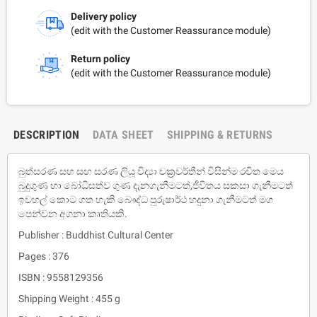
Delivery policy
(edit with the Customer Reassurance module)
Return policy
(edit with the Customer Reassurance module)
DESCRIPTION
DATA SHEET
SHIPPING & RETURNS
බුත්සරණ සහ සඟ සරණ ලියූ විද්‍යා චක්‍රවර්තීන් විසින්ම රචිත මෙය
බුදුගුණ හා බෝධිසත්ව ගුණ දැනගැනීමටත්,ජීවිතය සකසා ගැනීමටත්
ඉවහල් කොට ගත හැකි බෞද්ධ පුරුෂාර්ථ හදුනා ගැනීමටත් මග
පෙන්වන අගනා කෘතියකි.
Publisher : Buddhist Cultural Center
Pages : 376
ISBN : 9558129356
Shipping Weight : 455 g