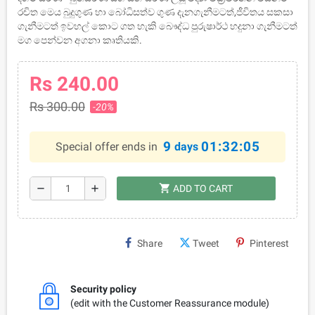
රචිත මෙය බුදුගුණ හා බෝධිසත්ව ගුණ දැනගැනීමටත්,ජීවිතය සකසා
ගැනීමටත් ඉවහල් කොට ගත හැකි බෞද්ධ පුරුෂාර්ථ හදුනා ගැනීමටත්
මග පෙන්වන අගනා කෘතියකි.
Rs 240.00
Rs 300.00
-20%
9
01:32:05
Special offer ends in
days
shopping_cart
remove
add
ADD TO CART
Share
Tweet
Pinterest
Security policy
(edit with the Customer Reassurance module)