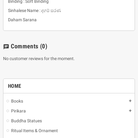
Binding : Soft Binding
Sinhalese Name : දහම් සරණ
Daham Sarana
Comments
(0)
chat
No customer reviews for the moment.
HOME
Books
add
Pirikara
add
Buddha Statues
Ritual Items & Ornament