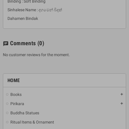
Binding : Soft Binding
Sinhalese Name : දහමෙන් බිදක්
Dahamen Bindak
Comments
(0)
chat
No customer reviews for the moment.
HOME
Books
add
Pirikara
add
Buddha Statues
Ritual Items & Ornament