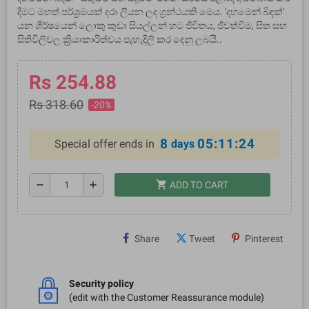
දීමට මහත් පර්ශ්‍රමයක් දරා ලියන ලද ග්‍රන්ථයකි මෙය. 'දහමෙන් බිඳක්'
යන ශීර්ෂයෙන් ලොකු කුඩා සියල්ලන් හට ජීවිතය, ජීවත්වීම, සිත සහ
සිතිවිලිවල ක්‍රියාකාරිත්වය පැහැදිලි කර දෙනු ලබයි..
Rs 254.88
Rs 318.60
-20%
8
05:11:24
Special offer ends in
days
shopping_cart
remove
add
ADD TO CART
Share
Tweet
Pinterest
Security policy
(edit with the Customer Reassurance module)