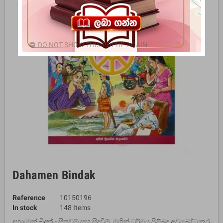
DO NOT SHOW THIS POPUP AGAIN.
Dahamen Bindak
Reference
10150196
In stock
148 Items
දහමෙන් බිදක් - සිතුවම් සහ සිදුවීම් මගින් ධර්මය පිළිබඳ අවබෝධ කර