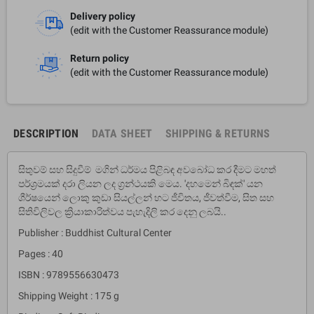
Delivery policy
(edit with the Customer Reassurance module)
Return policy
(edit with the Customer Reassurance module)
DESCRIPTION
DATA SHEET
SHIPPING & RETURNS
සිතුවම් සහ සිදුවීම් මගින් ධර්මය පිළිබඳ අවබෝධ කර දීමට මහත්
පර්ශ්‍රමයක් දරා ලියන ලද ග්‍රන්ථයකි මෙය. 'දහමෙන් බිඳක්' යන
ශීර්ෂයෙන් ලොකු කුඩා සියල්ලන් හට ජීවිතය, ජීවත්වීම, සිත සහ
සිතිවිලිවල ක්‍රියාකාරිත්වය පැහැදිලි කර දෙනු ලබයි..
Publisher : Buddhist Cultural Center
Pages : 40
ISBN : 9789556630473
Shipping Weight : 175 g