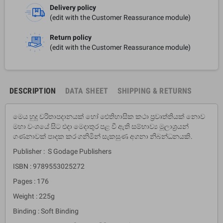
Delivery policy
(edit with the Customer Reassurance module)
Return policy
(edit with the Customer Reassurance module)
DESCRIPTION
DATA SHEET
SHIPPING & RETURNS
මෙය හුදු චරිතාපදානයක් හෝ ඓතිහාසික කථා ප‍්‍රවෘත්තියක් නොව
මහා වංශයේ සිට එදා මෙදාතුර පළ වී ඇති සම්භාව්‍ය මූලාශ‍්‍රයන්
ගණනාවක් පාදක කර ගනිමින් සැකසුණ අගනා නිබන්ධනයකි.
Publisher : S Godage Publishers
ISBN : 9789553025272
Pages : 176
Weight : 225g
Binding : Soft Binding