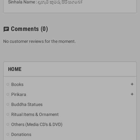
Sinhala Name : දැහැමි කුමරු සිරි සගබෝ
Comments
(0)
chat
No customer reviews for the moment.
HOME
Books
add
Pirikara
add
Buddha Statues
Ritual Items & Ornament
Others (Media CD's & DVD)
Donations