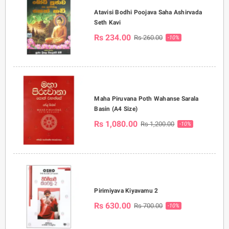
Atavisi Bodhi Poojava Saha Ashirvada
Seth Kavi
Rs 234.00
Rs 260.00
-10%
Maha Piruvana Poth Wahanse Sarala
Basin (A4 Size)
Rs 1,080.00
Rs 1,200.00
-10%
Pirimiyava Kiyavamu 2
Rs 630.00
Rs 700.00
-10%