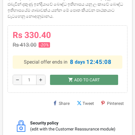
එබැවින් දකුණු ඉන්දියාවේ බෞද්ධ ඉතිහාසය යනු ලංකාවේ බෞද්ධ
ඉතිහාසයේම ශාඛාවක්ය යන්න මේ පොත කියවන පාඨකයාට
වැටහෙනු නොඅනුමානය.
Rs 330.40
Rs 413.00
-20%
8
12:45:08
Special offer ends in
days
shopping_cart
remove
add
ADD TO CART
Share
Tweet
Pinterest
Security policy
(edit with the Customer Reassurance module)