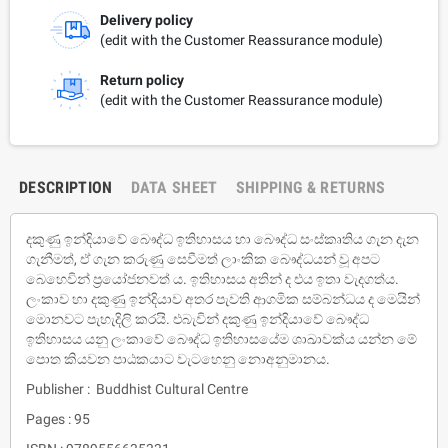
Delivery policy
(edit with the Customer Reassurance module)
Return policy
(edit with the Customer Reassurance module)
DESCRIPTION
DATA SHEET
SHIPPING & RETURNS
දකුණු ඉන්දියාවේ බෞද්ධ ඉතිහාසය හා බෞද්ධ සංස්කෘතිය ගැන දැන
ගැනීමත්, ඒ ගැන කරුණු සෙවීමත් ලාංකික බෞද්ධයන් වූ අපට
බෙහෙවින් ප‍්‍රයෝජනවත් ය. ඉතිහාසය අතින් ද එය ඉතා වැදගත්ය.
ලංකාව හා දකුණු ඉන්දියාව අතර පැවති ආගමික සම්බන්ධය ද මෙයින්
මොනවට පැහැදිලි කරයි. එබැවින් දකුණු ඉන්දියාවේ බෞද්ධ
ඉතිහාසය යනු ලංකාවේ බෞද්ධ ඉතිහාසයේම ශාඛාවක්ය යන්න මේ
පොත කියවන පාඨකයාට වැටහෙනු නොඅනුමානය.
Publisher : Buddhist Cultural Centre
Pages : 95