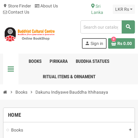
Store Finder
About Us
Sri
location_on
LKR Rs
Contact Us
Lanka
search
0
person
Sign in
Rs 0.00
BOOKS
PIRIKARA
BUDDHA STATUES
view_headline
RITUAL ITEMS & ORNAMENT
chevron_right
Books
chevron_right
Dakunu Indiyawe Bauddha Ithihasaya
HOME
Books
add