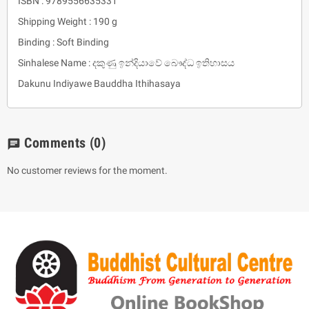
ISBN : 9789556635331
Shipping Weight : 190 g
Binding : Soft Binding
Sinhalese Name : දකුණු ඉන්දියාවේ බෞද්ධ ඉතිහාසය
Dakunu Indiyawe Bauddha Ithihasaya
Comments
(0)
chat
No customer reviews for the moment.