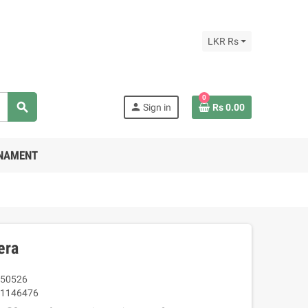
LKR Rs
0
search
person
Sign in
Rs 0.00
RNAMENT
era
50526
1146476