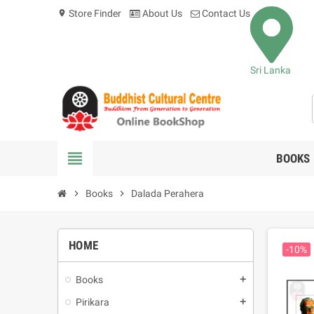
Store Finder
About Us
Contact Us
location_on
Sri Lanka
view_headline
BOOKS
chevron_right
Books
chevron_right
Dalada Perahera
HOME
-10%
Books
add
Pirikara
add