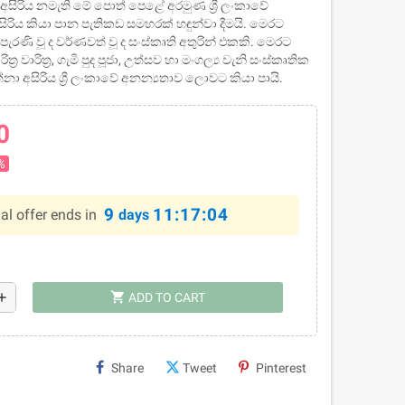
 අසිරිය නමැති මේ පොත් පෙළේ අරමුණ ශ්‍රී ලංකාවේ
රිය කියා පාන පැතිකඩ සමහරක් හඳුන්වා දීමයි. මෙරට
ැරණි වූ ද වර්ණවත් වූ ද සංස්කෘති අතුරින් එකකි. මෙරට
රිත්‍ර වාරිත්‍ර, ගැමි පුද පූජා, උත්සව හා මංගල්‍ය වැනි සංස්කෘතික
්නා අසිරිය ශ්‍රී ලංකාවේ අනන්‍යතාව ලොවට කියා පායි.
0
%
9
11:17:03
al offer ends in
days
shopping_cart
dd
ADD TO CART
Share
Tweet
Pinterest