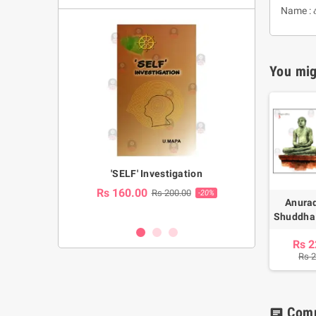
Name : 
You mig
a Huruwa
'SELF' Investigation
(Sinhala Ther
Pot
Rs 160.00
0.00
Rs 200.00
-10%
-20%
Anura
Rs 2,250.
Shuddha
Rs 2
Rs 
Com
chat