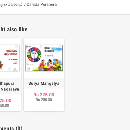
දළදා පෙරහැර / Dalada Perahera
ht also like
um Sahitha) Piruvana
1 Shreniya Atha Huruwa
h Wahanse
Rs 621.00
R
Rs 690.00
-10%
dhapura
Surya Mangalya
00
Rs 2,500.00
-10%
 Nagaraya
Rs 225.00
Rs 250.00
25.00
250.00
ments
(0)