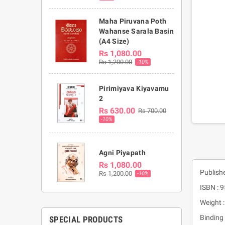
Maha Piruvana Poth
Wahanse Sarala Basin
(A4 Size)
Rs 1,080.00
Rs 1,200.00
-10%
Pirimiyava Kiyavamu
2
Rs 630.00
Rs 700.00
-10%
Agni Piyapath
Rs 1,080.00
Publishe
Rs 1,200.00
-10%
ISBN : 
Weight 
Binding 
SPECIAL PRODUCTS