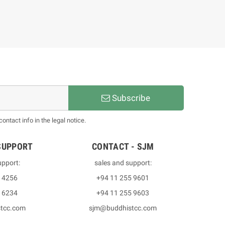
Subscribe
ntact info in the legal notice.
SUPPORT
CONTACT - SJM
upport:
sales and support:
3 4256
+94 11 255 9601
2 6234
+94 11 255 9603
stcc.com
sjm@buddhistcc.com