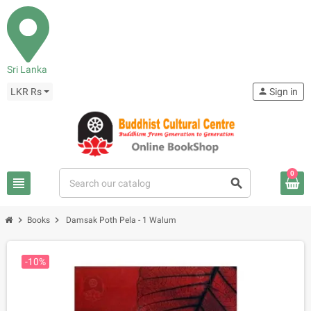
Sri Lanka
LKR Rs
person
Sign in
0
view_headline
search
chevron_right
chevron_right
Books
Damsak Poth Pela - 1 Walum
-10%