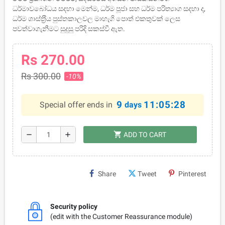
ධර්මාවබෝධය සදහා මෙන්ම, ධර්ම පූජා සහ ධර්ම පරිත්‍යාග සදහා ද,
ධර්ම ශාස්ත‍්‍රීය පුස්තකාලවල මාහැගි පොත් එකතුවක් ලෙස
පවත්වාගැනීමට සුදුසු පරිදි සකස්වී ඇත.
Rs 270.00
Rs 300.00
-10%
9
11:05:28
Special offer ends in
days
shopping_cart
remove
add
ADD TO CART
Share
Tweet
Pinterest
Security policy
(edit with the Customer Reassurance module)