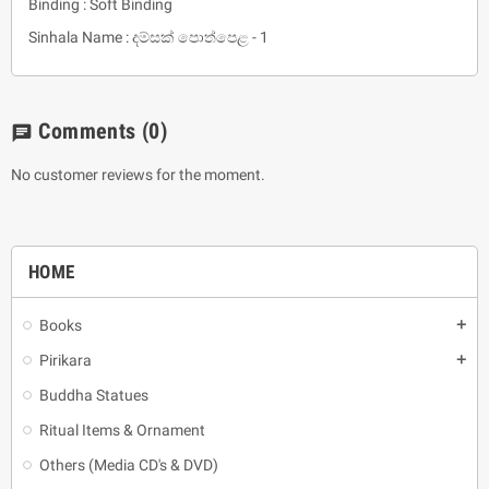
Binding : Soft Binding
Sinhala Name : දම්සක් පොත්පෙළ - 1
Comments
(0)
chat
No customer reviews for the moment.
HOME
Books
add
Pirikara
add
Buddha Statues
Ritual Items & Ornament
Others (Media CD's & DVD)