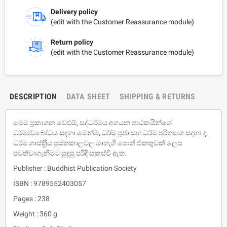
Delivery policy
(edit with the Customer Reassurance module)
Return policy
(edit with the Customer Reassurance module)
DESCRIPTION
DATA SHEET
SHIPPING & RETURNS
මෙම ප‍්‍රකාශන වෙළුම්, සද්ධර්මය අගයන පාඨකයින්ගේ
ධර්මාවබෝධය සදහා මෙන්ම, ධර්ම පූජා සහ ධර්ම පරිත්‍යාග සදහා ද,
ධර්ම ශාස්ත‍්‍රීය පුස්තකාලවල මාහැගි පොත් එකතුවක් ලෙස
පවත්වාගැනීමට සුදුසු පරිදි සකස්වී ඇත.
Publisher : Buddhist Publication Society
ISBN : 9789552403057
Pages : 238
Weight : 360 g