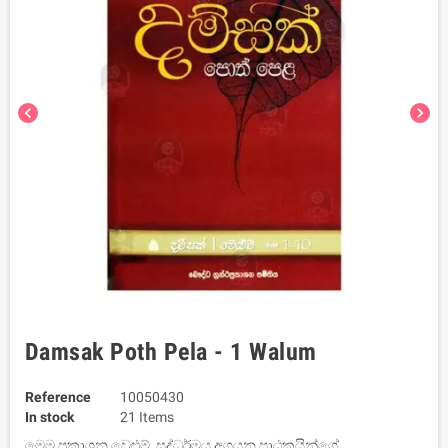
chevron_left
chevron_right
Damsak Poth Pela - 1 Walum
Reference
10050430
In stock
21 Items
මෙම ප‍්‍රකාශන වෙළුම්, සද්ධර්මය අගයන පාඨකයින්ගේ