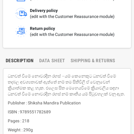
Delivery policy
(edit with the Customer Reassurance module)
Return policy
(edit with the Customer Reassurance module)
DESCRIPTION
DATA SHEET
SHIPPING & RETURNS
ධනවත් වීමේ නොවරදින රහස් - යම් කෙනෙකුට ධනවත් වීමේ
තදබල අවශ්‍යතාවක් ඇත්තේ නම් තම සිතිවිලි ඒ වෙනුවෙන්
ක්‍රියාත්මක කළ හැක. එලෙස සිත මෙහෙයවීමේ ක්‍රියාවලිය සඳහා
ධනවත් වීමේ නොවරදින රහස් නම් කෘතිය යම් පිටුවහලක් වනු ඇත.
Publisher : Shiksha Mandira Publication
ISBN : 9789551782689
Pages : 218
Weight : 290g