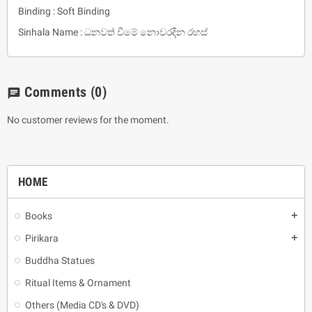
Binding : Soft Binding
Sinhala Name : ධනවත් වීමේ නොවරදින රහස්
Comments
(0)
chat
No customer reviews for the moment.
HOME
Books
add
Pirikara
add
Buddha Statues
Ritual Items & Ornament
Others (Media CD's & DVD)