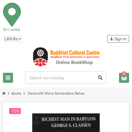
Sri Lanka
LKR Rs
person
Sign in
0
view_headline
search
chevron_right
chevron_right
Books
Danavath Wima Novaradina Rahas
-10%