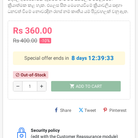
ක්‍රියාත්මක කළ හැක. එලෙස සිත මෙහෙයවීමේ ක්‍රියාවලිය සඳහා
ධනවත් වීමේ නොවරදින රහස් නම් කෘතිය යම් පිටුවහලක් වනු ඇත.
Rs 360.00
Rs 400.00
-10%
8
12:39:33
Special offer ends in
days
Out-of-Stock
block
shopping_cart
remove
add
ADD TO CART
Share
Tweet
Pinterest
Security policy
(edit with the Customer Reassurance module)