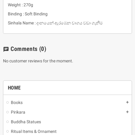
Weight : 270g
Binding : Soft Binding
Sinhala Name : දානයෙන් ඇරඹෙන චාගය වඩා ගැනීම
Comments
(0)
chat
No customer reviews for the moment.
HOME
Books
add
Pirikara
add
Buddha Statues
Ritual Items & Ornament