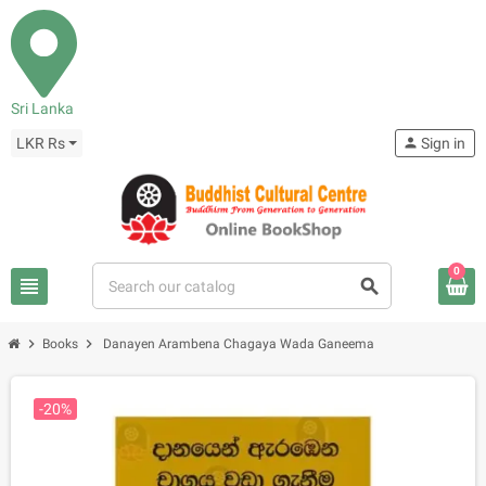
Sri Lanka
LKR Rs
person
Sign in
0
view_headline
search
chevron_right
chevron_right
Books
Danayen Arambena Chagaya Wada Ganeema
-20%