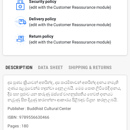
Security policy
(edit with the Customer Reassurance module)
Delivery policy
(edit with the Customer Reassurance module)
Return policy
(edit with the Customer Reassurance module)
DESCRIPTION
DATA SHEET
SHIPPING & RETURNS
දස පුණ්‍ය ක්‍රියාවන් අතරින්ද , දස පාරමිතාවන් අතරින්ද දානය නමැති
ගුණය පළමුවෙන්ම හඳුන්වා දෙනු ලබයි. මෙම පොත ලිවීමේදී දානය,
දීම සහ පුජාව යන කරුණු ඔස්සේ චාගනුස්සතිය හෙවත් දානයට
නැවුණු සිත දියුණු කරගන්නා ආකාරය පිළිබඳව විග්‍රහ කරනු ලබයි.
Publisher : Buddhist Cultural Center
ISBN : 9789556630466
Pages : 180