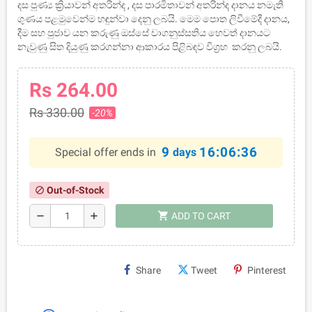
දස පුණ්‍ය ක්‍රියාවන් අතරින්ද , දස පාරමිතාවන් අතරින්ද දානය නමැති
ගුණය පළමුවෙන්ම හඳුන්වා දෙනු ලබයි. මෙම පොත ලිවීමේදී දානය,
දීම සහ පුජාව යන කරුණු ඔස්සේ චාගනුස්සතිය හෙවත් දානයට
නැවුණු සිත දියුණු කරගන්නා ආකාරය පිළිබඳව විග්‍රහ කරනු ලබයි.
Rs 264.00
Rs 330.00
-20%
9
16:06:36
Special offer ends in
days
Out-of-Stock
block
shopping_cart
remove
add
ADD TO CART
Share
Tweet
Pinterest