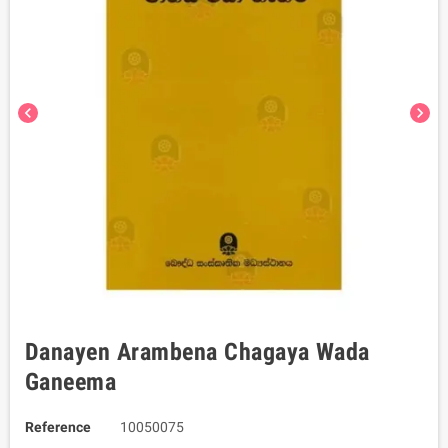
chevron_left
chevron_right
Danayen Arambena Chagaya Wada
Ganeema
Reference
10050075