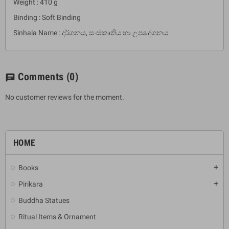
Weight : 410 g
Binding : Soft Binding
Sinhala Name : දර්ශනය, සංස්කෘතිය හා උපදේශනය
Comments
(0)
chat
No customer reviews for the moment.
HOME
Books
add
Pirikara
add
Buddha Statues
Ritual Items & Ornament