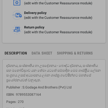
(edit with the Customer Reassurance module)
Delivery policy
(edit with the Customer Reassurance module)
Return policy
(edit with the Customer Reassurance module)
DESCRIPTION
DATA SHEET
SHIPPING & RETURNS
දර්ශනය, සංස්කෘතිය හා උපදේශනය - බෞද්ධ දර්ශනය, සංස්කෘතිය
සහ මනෝවිද්‍යාව යන තේමා යටතේ සම්පාදිත මෙම ශාස්ත‍්‍රීය ලේඛන
සංග‍්‍රහය උසස් අධ්‍යාපනය ලබන ශාස්ත‍්‍ර ගවේෂීන්හට මහත්සේ
ප‍්‍රයෝජනයවත් වනු ඇත.
Publisher : S.Godage And Brothers (Pvt) Ltd
ISBN : 9789553087164
Pages : 270