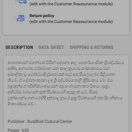
(edit with the Customer Reassurance module)
Return policy
(edit with the Customer Reassurance module)
DESCRIPTION
DATA SHEET
SHIPPING & RETURNS
තථාගතයන් වහන්සේ විසින් දේශනා කල නෛර්යාණික ශ්‍රී සද්ධර්මය
අතීත, අනාගත, වර්තමාන යන කාලත්‍රයටම ශාක්‍යතාවය වන
අකාලික වූ යථාර්ථවාදී දර්ශනයක් බැව් අප සියල්ලෝම පිළිගෙන
තිබේ. ඒ දේශනා කරන ලද ශ්‍රී සද්ධර්මය පාලි ත්‍රිපිටකය වේ. එය
බුදුරදුන්ගේ පරිනිර්වාණයෙන් පසු සංගායනා කර විනය , සුත්‍ර ,
අභිධර්ම වශයෙන් තුන් පිටකයෙහි ඇතුලත් වේ. සියළු
ග්‍රන්තයන්ගෙන් මෙහිදී දක්වාලනුයේ සුත්‍ර පිටකයෙහි එන දීඝ නිකාය
3 කාණ්ඩය වේ .
Publisher : Buddhist Cultural Center
Pages : 630