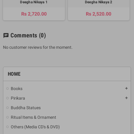
Deegha Nikaya 1
Deegha Nikaya 2
Rs 2,720.00
Rs 2,520.00
Comments
(0)
chat
No customer reviews for the moment.
HOME
Books
add
Pirikara
add
Buddha Statues
Ritual Items & Ornament
Others (Media CD's & DVD)