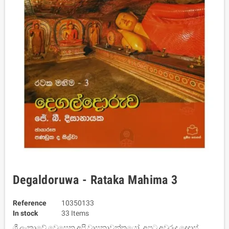
Degaldoruwa - Rataka Mahima 3
Reference
10350133
In stock
33 Items
ශ්‍රී ලංකාවේ වෙසෙන අපි වාසනාවන්තයෝ. අපට අවුරුදු දෙදාස්