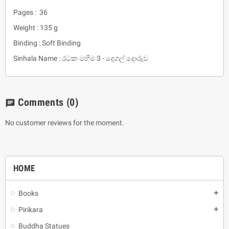
Pages : 36
Weight : 135 g
Binding : Soft Binding
Sinhala Name : රටක මහිම 3 - දෙගල් දොරුව
Comments
(0)
chat
No customer reviews for the moment.
HOME
Books
add
Pirikara
add
Buddha Statues