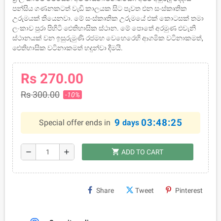
පන්සිය ගණනකටත් වැඩි කාලයක සිට පැවත එන සංස්කෘතික
උරුමයක් තියෙනවා. මේ සංස්කෘතික උරුමයේ එක් කොටසක් තමා
ලංකාව පුරා පිහිටි ඓතිහාසික ස්ථාන. මේ පොතේ අරමුණ එවැනි
ස්ථානයක් වන ඉසුරුමුණි රජමහ වෙහෙරෙහි ආගමික වටිනාකමත්,
ඓතිහාසික වටිනාකමත් හදුන්වා දීමයි.
Rs 270.00
Rs 300.00
-10%
9
03:48:25
Special offer ends in
days
shopping_cart
remove
add
ADD TO CART
Share
Tweet
Pinterest