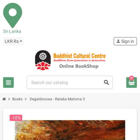
Sri Lanka
LKR Rs
person
Sign in
0
view_headline
search
chevron_right
chevron_right
Books
Degaldoruwa - Rataka Mahima 3
-10%