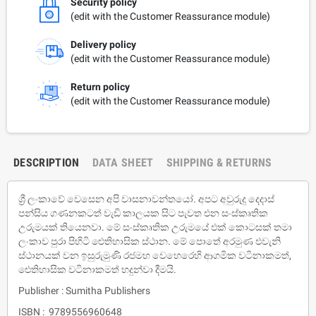
Security policy
(edit with the Customer Reassurance module)
Delivery policy
(edit with the Customer Reassurance module)
Return policy
(edit with the Customer Reassurance module)
DESCRIPTION
DATA SHEET
SHIPPING & RETURNS
ශ්‍රී ලංකාවේ වෙසෙන අපි වාසනාවන්තයෝ. අපට අවුරුදු දෙදාස්
පන්සිය ගණනකටත් වැඩි කාලයක සිට පැවත එන සංස්කෘතික
උරුමයක් තියෙනවා. මේ සංස්කෘතික උරුමයේ එක් කොටසක් තමා
ලංකාව පුරා පිහිටි ඓතිහාසික ස්ථාන. මේ පොතේ අරමුණ එවැනි
ස්ථානයක් වන ඉසුරුමුණි රජමහ වෙහෙරෙහි ආගමික වටිනාකමත්,
ඓතිහාසික වටිනාකමත් හදුන්වා දීමයි.
Publisher : Sumitha Publishers
ISBN : 9789556960648