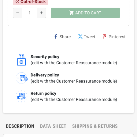
Out-of-Stock
block
shopping_cart
remove
add
ADD TO CART
Share
Tweet
Pinterest
Security policy
(edit with the Customer Reassurance module)
Delivery policy
(edit with the Customer Reassurance module)
Return policy
(edit with the Customer Reassurance module)
DESCRIPTION
DATA SHEET
SHIPPING & RETURNS