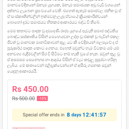
මානවවේදිතයන් ඕනෑම යුගයක, ඕනෑම සමාජයක අඩු වැඩි වශයෙන්
දක්නට ලැබෙන ප්‍රපංචයෝ වෙති. එහෙත් ඇතැම් සමාජවල ජනිත වූ ඒ
ඒ සංස්කෘතීන්වලින් ඉක්මවනු ලැබූ ඒවායේ ක්‍රියාකාරීත්වයන්
බොහෝ දුරට සමාජයට හිතකර ආකාරයට බද්ධ වී තිබේ.
මෙම කතාවට පාදක වූ දඹදෙණි රාජ්‍ය යුගයේ පැවැති සමාජ පද්ධතිය
බෞද්ධ සස්කෘතිය විසින් මෙහෙයවන ලද්දා වූ එකක් වූ බැවින් එකල
ජීවත් වූ මානවක මානවිකාවන් තුළ යට කී වේදිතයන් බලපෑවේ ද ඒ
පුරුෂාර්ථ පාදක කොට ගෙනය. එහෙත් ඔවුන්ට හැම විටකම යම් යම්
අනවශ්‍ය බැඳීම්වලින් සිර වී සිටීමට නම් හැකි වූයේ නැත. ඔවුන් තුළ වූ
ඒ අසමසම සෙනෙහස හා ආදරය විසින් ඒ වැට කඩුලු පුපුරවා හරිනු
ලැබීය. මේ කතාවෙන් එළිදැක්වෙන්නේ ඒ අසීරු ගමනක ඔවුන්
යෙදුනු ආකාරයයි.
Rs 450.00
Rs 500.00
-10%
8
12:41:56
Special offer ends in
days