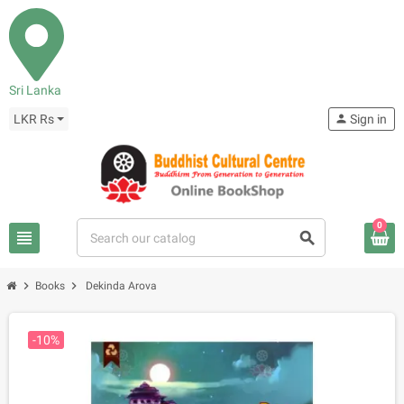
Sri Lanka
LKR Rs
person
Sign in
0
view_headline
search
chevron_right
chevron_right
Books
Dekinda Arova
-10%