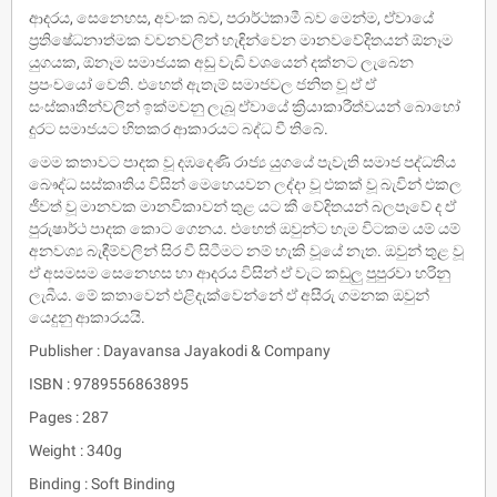
ආදරය, සෙනෙහස, අවංක බව, පරාර්ථකාමී බව මෙන්ම, ඒවායේ
ප්‍රතිෂේධනාත්මක වචනවලින් හැඳින්වෙන මානවවේදිතයන් ඕනෑම
යුගයක, ඕනෑම සමාජයක අඩු වැඩි වශයෙන් දක්නට ලැබෙන
ප්‍රපංචයෝ වෙති. එහෙත් ඇතැම් සමාජවල ජනිත වූ ඒ ඒ
සංස්කෘතීන්වලින් ඉක්මවනු ලැබූ ඒවායේ ක්‍රියාකාරීත්වයන් බොහෝ
දුරට සමාජයට හිතකර ආකාරයට බද්ධ වී තිබේ.
මෙම කතාවට පාදක වූ දඹදෙණි රාජ්‍ය යුගයේ පැවැති සමාජ පද්ධතිය
බෞද්ධ සස්කෘතිය විසින් මෙහෙයවන ලද්දා වූ එකක් වූ බැවින් එකල
ජීවත් වූ මානවක මානවිකාවන් තුළ යට කී වේදිතයන් බලපෑවේ ද ඒ
පුරුෂාර්ථ පාදක කොට ගෙනය. එහෙත් ඔවුන්ට හැම විටකම යම් යම්
අනවශ්‍ය බැඳීම්වලින් සිර වී සිටීමට නම් හැකි වූයේ නැත. ඔවුන් තුළ වූ
ඒ අසමසම සෙනෙහස හා ආදරය විසින් ඒ වැට කඩුලු පුපුරවා හරිනු
ලැබීය. මේ කතාවෙන් එළිදැක්වෙන්නේ ඒ අසීරු ගමනක ඔවුන්
යෙදුනු ආකාරයයි.
Publisher : Dayavansa Jayakodi & Company
ISBN : 9789556863895
Pages : 287
Weight : 340g
Binding : Soft Binding