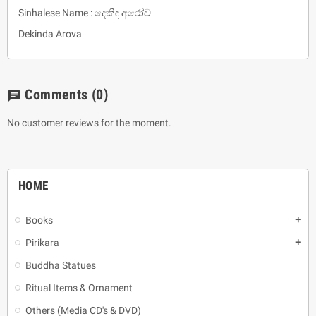
Sinhalese Name : දෙකිඳ අරෝව
Dekinda Arova
Comments
(0)
chat
No customer reviews for the moment.
HOME
Books
add
Pirikara
add
Buddha Statues
Ritual Items & Ornament
Others (Media CD's & DVD)