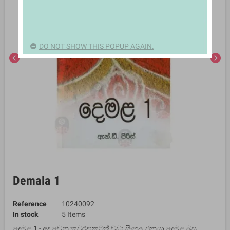
DO NOT SHOW THIS POPUP AGAIN.
chevron_left
chevron_right
Demala 1
Reference
10240092
In stock
5 Items
දෙමළ 1 - අද වෙන කවරදාකටත් වඩා සිංහල ජනයා දෙමළ බස