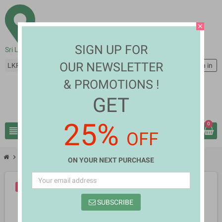
close
SIGN UP FOR
Sri Lanka
OUR NEWSLETTER
LKR Rs
person
Sign in
& PROMOTIONS !
GET
25%
0
view_headline
search
OFF
chevron_right
chevron_right
Books
Demala 1
ON YOUR NEXT PURCHASE
-10%
SUBSCRIBE