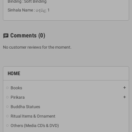
Binding : Soft Binding
Sinhala Name : දෙමළ 1
Comments
(0)
chat
No customer reviews for the moment.
HOME
Books
add
Pirikara
add
Buddha Statues
Ritual Items & Ornament
Others (Media CD's & DVD)