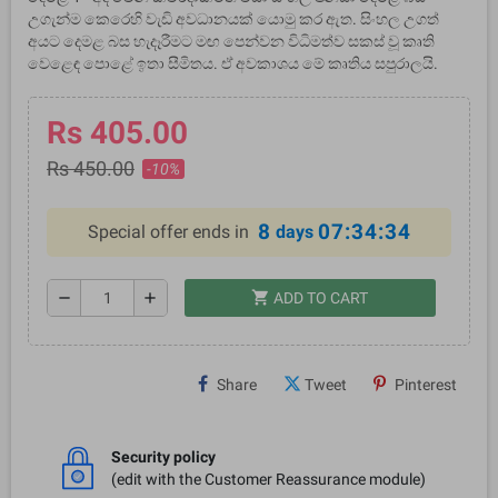
උගැන්ම කෙරෙහි වැඩි අවධානයක් යොමු කර ඇත. සිංහල උගත්
අයට දෙමළ බස හැදෑරීමට මඟ පෙන්වන විධිමත්ව සකස් වූ කෘති
වෙළෙඳ පොළේ ඉතා සීමිතය. ඒ අවකාශය මේ කෘතිය සපුරාලයි.
Rs 405.00
Rs 450.00
-10%
8
07:34:34
Special offer ends in
days
shopping_cart
remove
add
ADD TO CART
Share
Tweet
Pinterest
Security policy
(edit with the Customer Reassurance module)