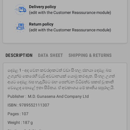
Delivery policy
(edit with the Customer Reassurance module)
Return policy
(edit with the Customer Reassurance module)
DESCRIPTION
DATA SHEET
SHIPPING & RETURNS
දෙමළ 1 - අද වෙන කවරදාකටත් වඩා සිංහල ජනයා දෙමළ බස
උගැන්ම කෙරෙහි වැඩි අවධානයක් යොමු කර ඇත. සිංහල උගත්
අයට දෙමළ බස හැදෑරීමට මඟ පෙන්වන විධිමත්ව සකස් වූ කෘති
වෙළෙඳ පොළේ ඉතා සීමිතය. ඒ අවකාශය මේ කෘතිය සපුරාලයි.
Publisher : M.D. Gunasena And Company Ltd
ISBN : 9789552111307
Pages : 107
Weight : 187 g