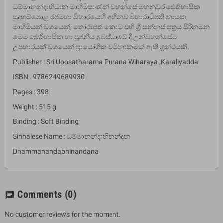
ධම්මානන්දාභිධාන මාහිමිපාණන් වහන්සේ මහනුවර ඓතිහාසික
සුදුහුම්පොළ රජමහා විහාරයෙහි අභිනව විහාරාධිපති නායක
මාහිමියන් වශයෙන්, තෝරාපත් කොට එහි ශ්‍රී සන්නස් පත්‍රය පිරිනමන
මෙම ඓතිහාසික හා පූජනීය අවස්ථාවේ දී උන්වහන්සේට
උපහාරයක් වශයෙන් ප්‍රායෝගික වටිනාකමක් ඇති ග්‍රන්ථයකි.
Publisher : Sri Uposatharama Purana Wiharaya ,Karaliyadda
ISBN : 9786249689930
Pages : 398
Weight : 515 g
Binding : Soft Binding
Sinhalese Name : ධම්මානන්දාභිනන්දන
Dhammanandabhinandana
Comments
(0)
chat
No customer reviews for the moment.