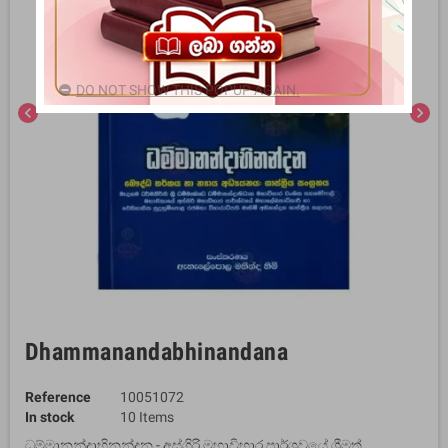
DO NOT SHOW THIS POPUP AGAIN.
chevron_left
chevron_right
Dhammanandabhinandana
Reference
10051072
In stock
10 Items
ධම්මානන්දාභිනන්දන - අස්ගිරි මහාවිහාර පාර්ශවයේ ශ්‍රීමත්