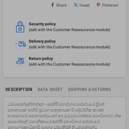
Share
Tweet
Pinterest
Security policy
(edit with the Customer Reassurance module)
Delivery policy
(edit with the Customer Reassurance module)
Return policy
(edit with the Customer Reassurance module)
DESCRIPTION
DATA SHEET
SHIPPING & RETURNS
ධම්මානන්දාභිනන්දන - අස්ගිරි මහාවිහාර පාර්ශවයේ ශ්‍රීමත්
මහානායක මාහිමි ප්‍රධාන සානුනායක විංශද්වර්ගික කාරක
සංඝසභාවේ සමානඡන්දයෙන් අප ගුරුදේවෝත්තම මහාවිහාර වංශික
ස්‍යාමෝපාලි මහානිකායේ අස්ගිරි මහාවිහාර පාර්ශවයේ
මහාලේඛකාධිකාරී, මැදගම ධර්මකීර්ති ශ්‍රී ධම්මක්ඛන්ධ