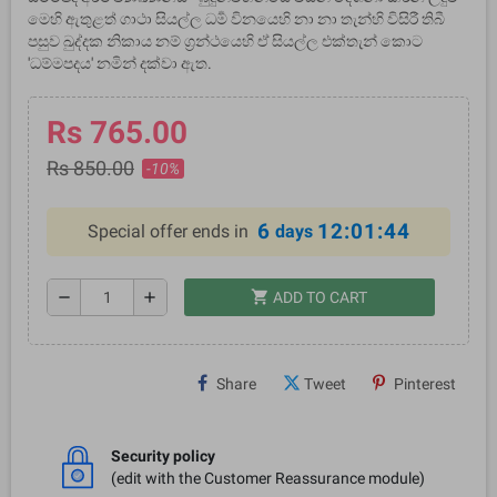
මෙහි ඇතුළත් ගාථා සියල්ල ධර්‍ම විනයෙහි නා නා තැන්හි විසිරී තිබී
පසුව ඛුද්දක නිකාය නම් ග්‍රන්ථයෙහි ඒ සියල්ල එක්තැන් කොට
'ධම්මපදය' නමින් දක්වා ඇත.
Rs 765.00
Rs 850.00
-10%
6
12:01:44
Special offer ends in
days
shopping_cart
remove
add
ADD TO CART
Share
Tweet
Pinterest
Security policy
(edit with the Customer Reassurance module)