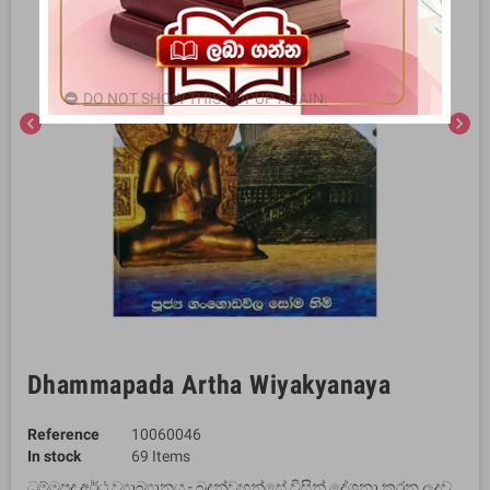
DO NOT SHOW THIS POPUP AGAIN.
chevron_left
chevron_right
Dhammapada Artha Wiyakyanaya
Reference
10060046
In stock
69 Items
ධම්මපද අර්ථ ව්‍යාඛ්‍යානය - බුදුන්වහන්සේ විසින් දේශනා කරන ලදුව