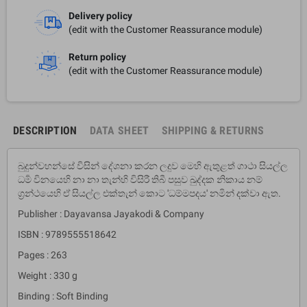
Delivery policy
(edit with the Customer Reassurance module)
Return policy
(edit with the Customer Reassurance module)
DESCRIPTION
DATA SHEET
SHIPPING & RETURNS
බුදුන්වහන්සේ විසින් දේශනා කරන ලදුව මෙහි ඇතුළත් ගාථා සියල්ල
ධර්‍ම විනයෙහි නා නා තැන්හි විසිරී තිබී පසුව ඛුද්දක නිකාය නම්
ග්‍රන්ථයෙහි ඒ සියල්ල එක්තැන් කොට 'ධම්මපදය' නමින් දක්වා ඇත.
Publisher : Dayavansa Jayakodi & Company
ISBN : 9789555518642
Pages : 263
Weight : 330 g
Binding : Soft Binding