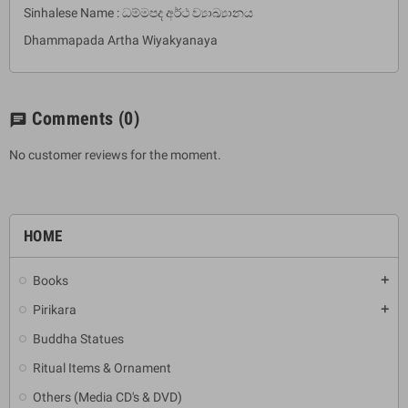
Sinhalese Name : ධම්මපද අර්ථ ව්‍යාඛ්‍යානය
Dhammapada Artha Wiyakyanaya
Comments
(0)
chat
No customer reviews for the moment.
HOME
Books
add
Pirikara
add
Buddha Statues
Ritual Items & Ornament
Others (Media CD's & DVD)