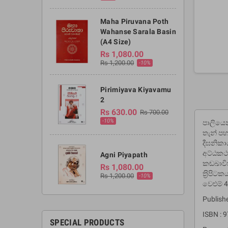
Maha Piruvana Poth
Wahanse Sarala Basin
(A4 Size)
Rs 1,080.00
Rs 1,200.00
-10%
Pirimiyava Kiyavamu
2
Rs 630.00
Rs 700.00
-10%
පාලියෙන
තැන් පහද
දීඝනිකා
අට්ඨකථා
Agni Piyapath
කඬඛාවිත
Rs 1,080.00
ත‍්‍රිප
Rs 1,200.00
-10%
වෙළුම් 4
Publishe
ISBN :
SPECIAL PRODUCTS