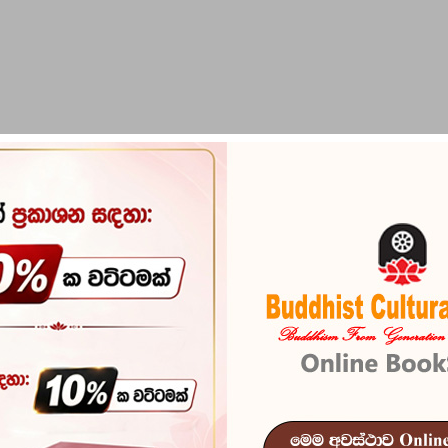
PIRIKARA
BUDDHA STATUES
RITUAL ITEMS & O
Dhammapada 
Reference
100
In stock
608