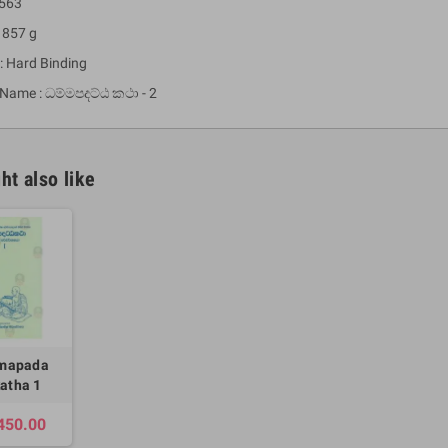
 563
 857 g
: Hard Binding
 Name : ධම්මපදට්ඨ කථා - 2
ht also like
um Sahitha) Piruvana
1 Shreniya Atha Huruwa
h Wahanse
Rs 621.00
R
Rs 690.00
-10%
00
Rs 2,500.00
-10%
mapada
atha 1
450.00