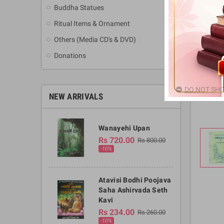
Buddha Statues
Ritual Items & Ornament
Others (Media CD's & DVD)
Donations
DO NOT SHO
NEW ARRIVALS
Wanayehi Upan
Rs 720.00
Rs 800.00
-10%
Atavisi Bodhi Poojava
Saha Ashirvada Seth
Kavi
Rs 234.00
Rs 260.00
-10%