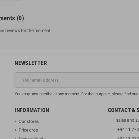
ments
(0)
er reviews for the moment.
NEWSLETTER
You may unsubscribe at any moment. For that purpose, please find our co
INFORMATION
CONTACT & 
sales and s
Our stores
+94 11 27
Price drop
New products
+94 11 27