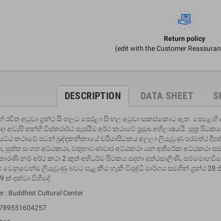
Return policy
(edit with the Customer Reassura
DESCRIPTION
DATA SHEET
S
් රචිත අටුවා ග‍්‍රන්ථ සිංහලට පෙරළා සිංහල අටුවා සකස්කොට ඇත. පෙළෙහි
ා අවැසි තන්හි විස්තරාර්ථ සැපයීම අර්ථ කථාවේ ප‍්‍රමුඛ අභිලාෂයයි. සූත‍්‍ර පිටකයෙහ
යට්ඨ කථාවේ පටන් ඛුද්දකනිකායේ චරියාපිටකය අලලා ලියැවුණු පරමත්ථ දීපනී
, සුත්ත සංගහ අට්ඨකථා, චතුභාවණවාර අට්ඨකථා යන අතිරේක අට්ඨකථා සමග 
ාරණී නම් අර්ථ කථා 2 කුත් අභිධර්ම පිටකය සදහා අත්ථසාලිණී, සම්මොහව
ිටකය වෙනුවෙන්ම ලියැවුණු බවට සැළකිය හැකි විශුද්ධි මාර්ගය සමගින් ග‍්‍රන්
9 ක් දක්වා විහිදේ.
r : Buddhist Cultural Center
 9789551604257