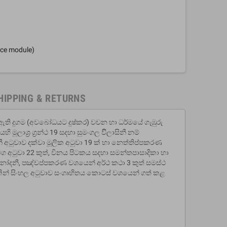
nce module)
HIPPING & RETURNS
 ඇති දුගම (අවබෝධයට දුෂ්කර) වචන හා ධර්මයේ ගැඹුරු
ි මූලාශ‍්‍ර ග‍්‍රන්ථ 19 සදහා සුමංගල විිලාසිනී නම්
 අටුවාව දක්වා මූලික අටුවා 19 ක් හා නෙත්තිප්පකරණ
අටුවා 22 කුත්, විනය පිටකය සදහා සමන්තපාසාදිකා හා
ිනෝදනී, පඤ්චප්පකරණ වශයෙන් අර්ථ කථා 3 කුත් සමස්ථ
ථ 28 කින් සිංහල අටුවාව සංගෘහිතය කොටස් වශයෙන් ගත් කළ