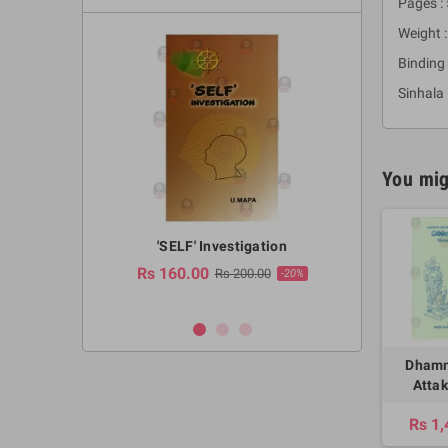
Pages :
Weight :
Binding 
Sinhala
You mig
a Huruwa
'SELF' Investigation
(Sinhala Ther
Pot
Rs 160.00
0.00
Rs 200.00
-10%
-20%
Rs 2,250.
Dham
Attak
Rs 1,