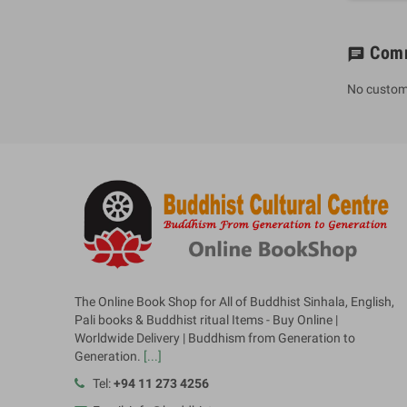
Com
chat
No custom
The Online Book Shop for All of Buddhist Sinhala, English,
Pali books & Buddhist ritual Items - Buy Online |
Worldwide Delivery | Buddhism from Generation to
Generation.
[...]
Tel:
+94 11 273 4256