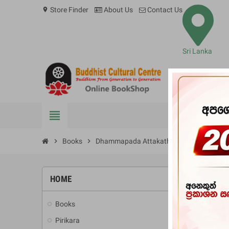
Store Finder
About Us
Contact Us
location_on
Sri Lanka
view_headline
BOOKS
chevron_right
Books
chevron_right
Dhammapada Attakatha 2
HOME
Books
add
Pirikara
add