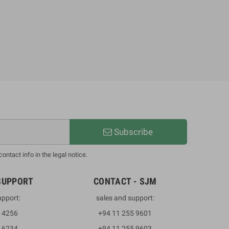
Subscribe
ntact info in the legal notice.
SUPPORT
CONTACT - SJM
upport:
sales and support:
3 4256
+94 11 255 9601
2 6234
+94 11 255 9603