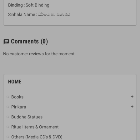
Binding : Soft Binding
Sinhala Name : ධර්මය හා සමාජය
Comments
(0)
chat
No customer reviews for the moment.
HOME
Books
add
Pirikara
add
Buddha Statues
Ritual Items & Ornament
Others (Media CD's & DVD)