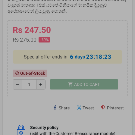
වැදගත් මාතෘකා 15ක් යටතේ මිනිසාගේ මානසික දියුණුව
අපේක්ෂාවෙන් ලියැවුණු පොතකි.
Rs 247.50
Rs 275.00
-10%
6
23:18:23
Special offer ends in
days
Out-of-Stock
block
shopping_cart
remove
add
ADD TO CART
Share
Tweet
Pinterest
Security policy
(edit with the Customer Reassurance module)