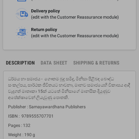
Delivery policy
(edit with the Customer Reassurance module)
Return policy
(edit with the Customer Reassurance module)
DESCRIPTION
DATA SHEET
SHIPPING & RETURNS
ධර්මය හා සමාජය - ගෞතම බුදු සමිදු, මිනිසා පිළිබඳ බෞද්ධ
සංකල්පය, සාර්ථක ජීවිතයට භාවනා, මානව සමාජයෙහි විකාසය ආදී
වැදගත් මාතෘකා 15ක් යටතේ මිනිසාගේ මානසික දියුණුව
අපේක්ෂාවෙන් ලියැවුණු පොතකි.
Publisher : Samayawardhana Publishers
ISBN : 9789555707701
Pages : 132
Weight : 190 g