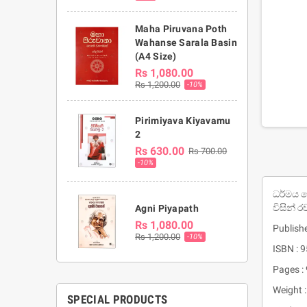
Maha Piruvana Poth
Wahanse Sarala Basin
(A4 Size)
Rs 1,080.00
Rs 1,200.00
-10%
Pirimiyava Kiyavamu
2
Rs 630.00
Rs 700.00
-10%
ධර්මය 
විසින් 
Agni Piyapath
Rs 1,080.00
Publishe
Rs 1,200.00
-10%
ISBN : 
Pages :
Weight 
SPECIAL PRODUCTS