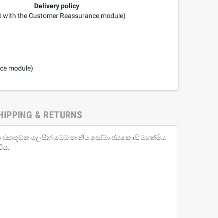
Delivery policy
it with the Customer Reassurance module)
nce module)
HIPPING & RETURNS
කතා එකතුවක් ලෙසින් මෙම කෘතිය සෝමා ජයකොඩි මහත්මිය
විය.