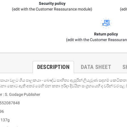
Security policy
(edit with the Customer Reassurance module)
(ed
Return policy
(edit with the Customer Reassura
DESCRIPTION
DATA SHEET
S
සොයා වලට ගිය පාලකයා - බෞද්ධ සාහිත්‍ය ඇසුරින් ලියැවුණ සදහම් කෙටි
රචනා කොට ඇති අතර මෙහි එන කතා ඉරිදා දිවයින සංග්‍රහයෙහි ද වරින් වර පළ 
r : S. Godage Publisher
9552087848
 96
: 137g