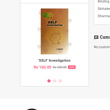
Binding 
Sinhal
Dharmay
Com
chat
No custom
a Huruwa
'SELF' Investigation
(Sinhala Ther
Pot
Rs 160.00
0.00
Rs 200.00
-10%
-20%
Rs 2,250.