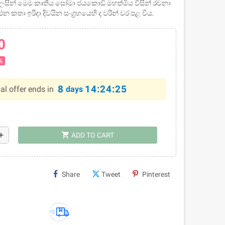
සින් මෙම කෘතිය සෝමා ජයකොඩි මහත්මිය විසින් රචනා
කතා ඉරිදා දිවයින සංග්‍රහයෙහි ද වරින් වර පළ විය.
0
%
8
14:24:25
al offer ends in
days
shopping_cart
dd
ADD TO CART
Share
Tweet
Pinterest