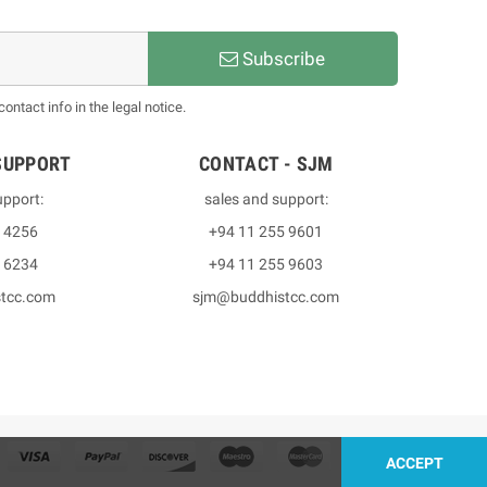
Subscribe
ntact info in the legal notice.
SUPPORT
CONTACT - SJM
upport:
sales and support:
3 4256
+94 11 255 9601
2 6234
+94 11 255 9603
stcc.com
sjm@buddhistcc.com
ACCEPT