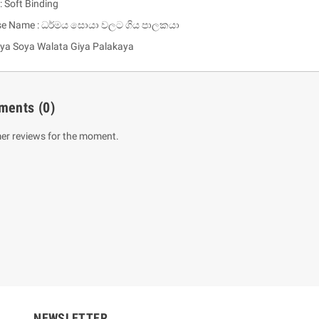
: Soft Binding
ese Name : ධර්මය සොයා වලට ගිය පාලකයා
a Soya Walata Giya Palakaya
ments
(0)
er reviews for the moment.
um Sahitha) Piruvana
1 Shreniya Atha Huruwa
h Wahanse
Rs 621.00
R
Rs 690.00
-10%
00
Rs 2,500.00
-10%
NEWSLETTER