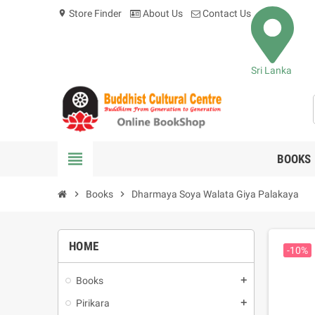
Store Finder
About Us
Contact Us
location_on
Sri Lanka
view_headline
BOOKS
chevron_right
Books
chevron_right
Dharmaya Soya Walata Giya Palakaya
HOME
-10%
Books
add
Pirikara
add