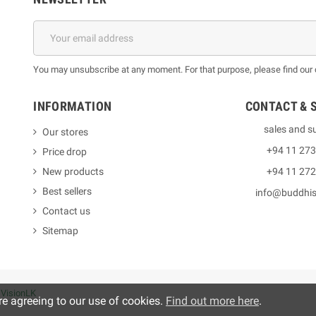
You may unsubscribe at any moment. For that purpose, please find our co
INFORMATION
CONTACT & 
sales and s
Our stores
+94 11 27
Price drop
New products
+94 11 27
Best sellers
info@buddhi
Contact us
Sitemap
y
VisionLK
re agreeing to our use of cookies.
Find out more here
.