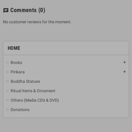
Comments
(0)
chat
No customer reviews for the moment.
HOME
Books
add
Pirikara
add
Buddha Statues
Ritual Items & Ornament
Others (Media CD's & DVD)
Donations