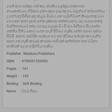
මෙහි කථා වස්තුව ගත් කල ස්වකීය ග්‍රෝත්‍රයේ අනාගත
නායකත්වයට හිමිකම දරනා කුඩා දරුවකු හට ඔවුන්ගේ කර්මාන්තය
උගන්වනු පිණිස ඔහු කැටුව දියඹට යන වැඩිහිටියන් තිදෙනෙකු වටා
ගෙතෙන කතා පුවත අන්ත දුෂ්කරම තත්ත්වයනට, බලාපොරොත්තු
විරහිතභාවයේ පත්ලටම ඇද වැටුණු විට දී පවා මිනිසාට සිය ආත්ම
ශක්තිය පිහිට කොට ගෙන නැගී සිටීමට හැකිද යන්න මනාව දක්වා
සිටියි. කතාව රසවිදින පඨකයා හට තම ජිවීතය සාර්ථක කර ගැනීම
සදහා ගත හැකි කරුණු කාරණා රාශියක් අන්තර්ගත ඉතා වටිනා
කෘතියක් ලෙස හැදින්විය හැකිය.
Publisher : Wisidunu Publishers
ISBN : 9789551559403
Pages : 161
Weight : 195
Binding : Soft Binding
Name : ධිවර ගීතය