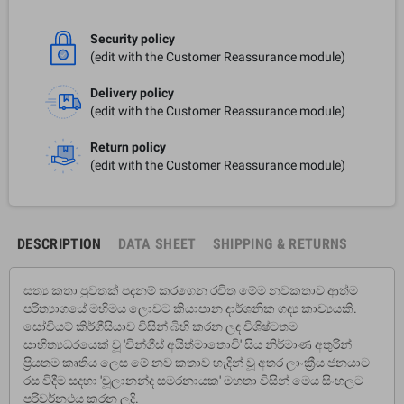
Security policy
(edit with the Customer Reassurance module)
Delivery policy
(edit with the Customer Reassurance module)
Return policy
(edit with the Customer Reassurance module)
DESCRIPTION
DATA SHEET
SHIPPING & RETURNS
සත්‍ය කතා පුවතක් පදනම් කරගෙන රචිත මේම නවකතාව ආත්ම
පරිත්‍යාගයේ මහිමය ලොවට කියාපාන දාර්ශනික ගද්‍ය කාව්‍යයකි.
සෝවියට් කිර්ගීසියාව විසින් බිහි කරන ලද විශිෂ්ටතම
සාහිත්‍යධරයෙක් වූ 'චින්ගීස් අයිත්මාතොවි' සිය නිර්මාණ අතුරින්
ප්‍රියතම කෘතිය ලෙස මේ නව කතාව හැදින් වූ අතර ලාංක්‍රීය ජනයාට
රස විදීම සදහා 'චූලානන්ද සමරනායක' මහතා විසින් මෙය සිංහලට
පරිවර්නථය කරන ලදි.