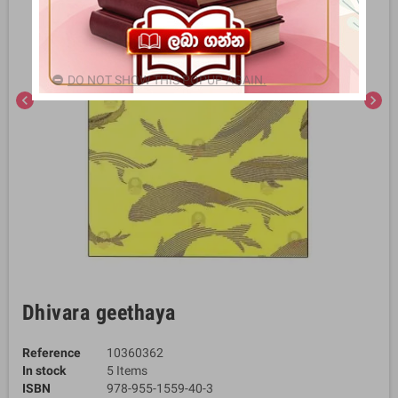
DO NOT SHOW THIS POPUP AGAIN.
chevron_left
chevron_right
Dhivara geethaya
Reference
10360362
In stock
5 Items
ISBN
978-955-1559-40-3