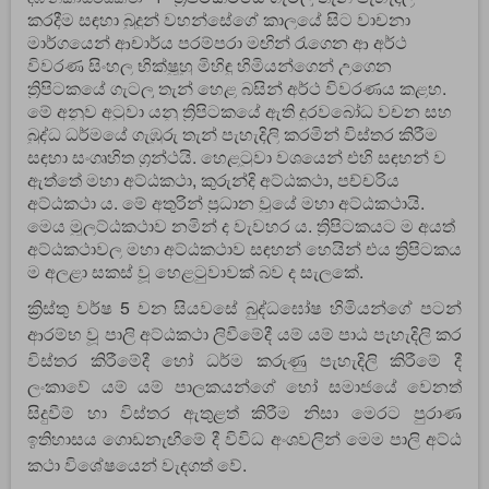
කරදීම සඳහා බුදුන් වහන්සේගේ කාලයේ සිට වාචනා
මාර්ගයෙන් ආචාර්ය පරම්පරා මඟින් රැගෙන ආ අර්ථ
විවරණ සිංහල භික්ෂූහු මිහිඳු හිමියන්ගෙන් උගෙන
ත්‍රිපිටකයේ ගැටලු තැන් හෙළ බසින් අර්ථ විවරණය කළහ.
මේ අනුව අටුවා යනු ත්‍රිපිටකයේ ඇති දුරවබෝධ වචන සහ
බුද්ධ ධර්මයේ ගැඹුරු තැන් පැහැදිලි කරමින් විස්තර කිරීම
සඳහා සංගෘහිත ග්‍රන්ථයි. හෙළටුවා වශයෙන් එහි සඳහන් ව
ඇත්තේ මහා අට්ඨකථා, කුරුන්දි අට්ඨකථා, පච්චරිය
අට්ඨකථා ය. මේ අතුරින් ප්‍රධාන වූයේ මහා අට්ඨකථායි.
මෙය මූලට්ඨකථාව නමින් ද වැවහර ය. ත්‍රිපිටකයට ම අයත්
අට්ඨකථාවල මහා අට්ඨකථාව සඳහන් හෙයින් එය ත්‍රිපිටකය
ම අලළා සකස් වූ හෙළටුවාවක් බව ද සැලකේ.
ක්‍රිස්තු වර්ෂ 5 වන සියවසේ බුද්ධඝෝෂ හිමියන්ගේ පටන්
ආරම්භ වූ පාලි අට්ඨකථා ලිවීමේදී යම් යම් පාඨ පැහැදිලි කර
විස්තර කිරීමේදී හෝ ධර්ම කරුණු පැහැදිලි කිරීමේ දී
ලංකාවේ යම් යම් පාලකයන්ගේ හෝ සමාජයේ වෙනත්
සිදුවීම් හා විස්තර ඇතුළත් කිරීම නිසා මෙරට පුරාණ
ඉතිහාසය ගොඩනැඟීමේ දී විවිධ අංශවලින් මෙම පාලි අට්ඨ
කථා විශේෂයෙන් වැදගත් වේ.