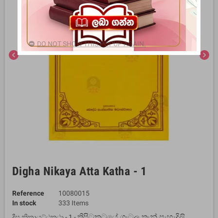
DO NOT SHOW THIS POPUP AGAIN.
chevron_left
chevron_right
Digha Nikaya Atta Katha - 1
Reference
10080015
In stock
333 Items
ත්‍රිපිටකටයේ ගැටලු තැන් පැහැදිලි
දීඝ නිකායට්ඨකථා - 1 -