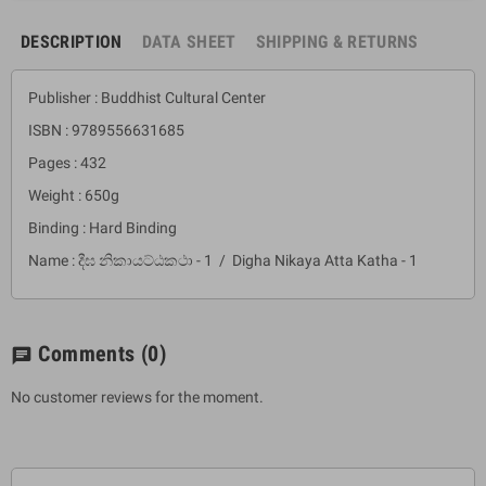
DESCRIPTION
DATA SHEET
SHIPPING & RETURNS
Publisher : Buddhist Cultural Center
ISBN : 9789556631685
Pages : 432
Weight : 650g
Binding : Hard Binding
Name : දීඝ නිකායට්ඨකථා - 1 / Digha Nikaya Atta Katha - 1
Comments
(0)
chat
No customer reviews for the moment.