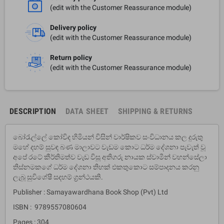
(edit with the Customer Reassurance module)
Delivery policy
(edit with the Customer Reassurance module)
Return policy
(edit with the Customer Reassurance module)
DESCRIPTION
DATA SHEET
SHIPPING & RETURNS
බෝරැල්ලේ කෝවිද හිමියන් විසින් වාර්ෂිකව සංවිධානය කල දුරුතු
මහේ දහම් සුවඳ බණ මාලාවට වැඩම කොට ධර්ම දේශනා පැවැත් වූ
අපේ රටේ කීර්තිමත්ව වැඩ විසූ අතිගරු නායක ස්වාමීන් වහන්සේලා
තිස්නමකගේ ධර්ම දේශනා තිහක් එකතුකොට සම්පාදනය කරනු
ලැබූ සුවිශේෂී සදහම් ග‍්‍රන්ථයකි.
Publisher : Samayawardhana Book Shop (Pvt) Ltd
ISBN : 9789557080604
Pages : 304