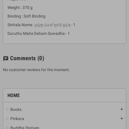
Weight : 370 g
Binding : Soft Binding
Sinhala Name : දුරුතු මහේ දහම් සුවඳ - 1
Duruthu Mahe Daham Suwadha - 1
Comments
(0)
chat
No customer reviews for the moment.
HOME
Books
add
Pirikara
add
Buddha Statues