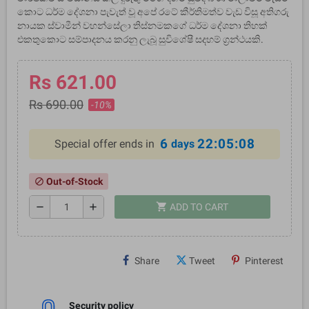
කොට ධර්ම දේශනා පැවැත් වූ අපේ රටේ කීර්තිමත්ව වැඩ විසූ අතිගරු
නායක ස්වාමීන් වහන්සේලා තිස්නමකගේ ධර්ම දේශනා තිහක්
එකතුකොට සම්පාදනය කරනු ලැබූ සුවිශේෂී සදහම් ග‍්‍රන්ථයකි.
Rs 621.00
Rs 690.00
-10%
6
22:05:07
Special offer ends in
days
Out-of-Stock
block
shopping_cart
remove
add
ADD TO CART
Share
Tweet
Pinterest
Security policy