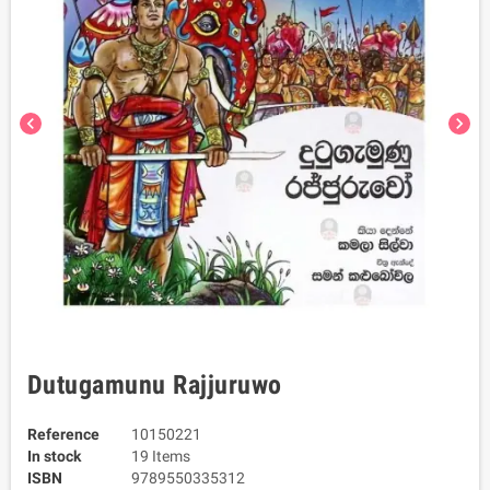
chevron_left
chevron_right
Dutugamunu Rajjuruwo
Reference
10150221
In stock
19 Items
ISBN
9789550335312