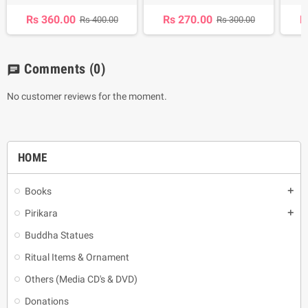
Rs 360.00
Rs 270.00
R
Rs 400.00
Rs 300.00
Comments
(0)
chat
No customer reviews for the moment.
HOME
Books
add
Pirikara
add
Buddha Statues
Ritual Items & Ornament
Others (Media CD's & DVD)
Donations