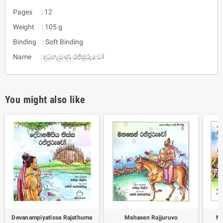
Pages : 12
Weight : 105 g
Binding : Soft Binding
Name : දුටුගැමුණු රජ්ජුරුවෝ
You might also like
Devanampiyatissa Rajathuma
Mahasen Rajjuruvo
Ni