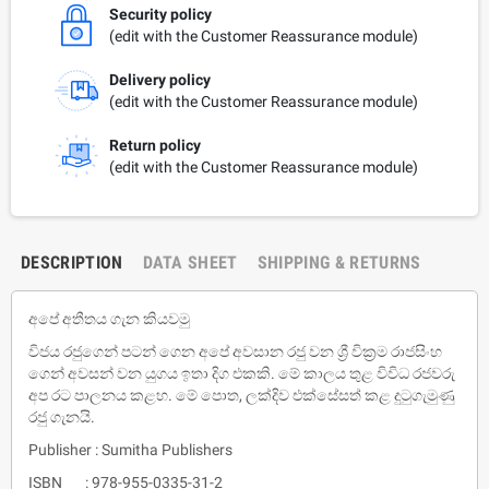
Security policy
(edit with the Customer Reassurance module)
Delivery policy
(edit with the Customer Reassurance module)
Return policy
(edit with the Customer Reassurance module)
DESCRIPTION
DATA SHEET
SHIPPING & RETURNS
අපේ අතීතය ගැන කියවමු
විජය රජුගෙන් පටන් ගෙන අපේ අවසාන රජු වන ශ්‍රී වික්‍රම රාජසිංහ
ගෙන් අවසන් වන යුගය ඉතා දිග එකකි. මේ කාලය තුළ විවිධ රජවරු
අප රට පාලනය කළහ. මේ පොත, ලක්දිව එක්සේසත් කළ දුටුගැමුණු
රජු ගැනයි.
Publisher : Sumitha Publishers
ISBN : 978-955-0335-31-2