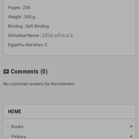
Pages : 256
Weight : 305 g
Binding : Soft Binding
Sinhalese Name : ඊජිප්තු අභිරහස් 2
Egypthu Abirahas -2
Comments
(0)
chat
No customer reviews for the moment.
HOME
Books
add
Pirikara
add