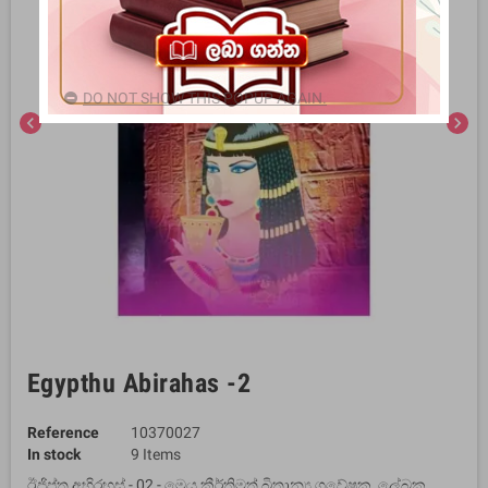
DO NOT SHOW THIS POPUP AGAIN.
chevron_left
chevron_right
Egypthu Abirahas -2
Reference
10370027
In stock
9 Items
ඊජිප්තු අභිරහස් - 02 - මෙය කීර්තිමත් බ්‍රිතාන්‍ය ගවේෂක, ලේඛක