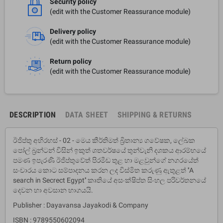
Security policy
(edit with the Customer Reassurance module)
Delivery policy
(edit with the Customer Reassurance module)
Return policy
(edit with the Customer Reassurance module)
DESCRIPTION
DATA SHEET
SHIPPING & RETURNS
ඊජිප්තු අභිරහස් - 02 - මෙය කීර්තිමත් බ්‍රිතාන්‍ය ගවේෂක, ලේඛක
පෝල් බ‍්‍රන්ටන් විසින් ඉකුත් ශතවර්ෂයේ තුන්වැනි දශකය ආරම්භයේ
පමණ ඉපැරණි ඊජිප්තුවේත් පිරමීඩ තුළ හා මළවුන්ගේ නගරයේත්
සංචාරය කොට සම්පාදනය කරන ලද විස්මිත කරුණු ඇතුළත් ''A
search in Secrect Egypt'' කෘතියේ අසංක්ෂිප්ත සිංහල පරිවර්තනයේ
දෙවන හා අවසාන භාගයයි.
Publisher : Dayavansa Jayakodi & Company
ISBN : 9789550602094