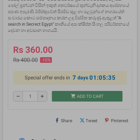
පෝල් බ‍්‍රන්ටන් විසින් ඉකුත් ශතවර්ෂයේ තුන්වැනි දශකය ආරම්භයේ
පමණ ඉපැරණි ඊජිප්තුවේත් පිරමීඩ තුළ හා මළවුන්ගේ නගරයේත්
සංචාරය කොට සම්පාදනය කරන ලද විස්මිත කරුණු ඇතුළත් ''A
search in Secrect Egypt'' කෘතියේ අසංක්ෂිප්ත සිංහල පරිවර්තනයේ
දෙවන හා අවසාන භාගයයි.
Rs 360.00
Rs 400.00
-10%
7
01:05:34
Special offer ends in
days
shopping_cart
remove
add
ADD TO CART
Share
Tweet
Pinterest