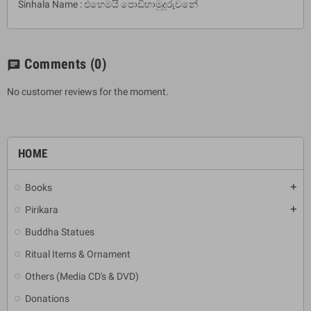
Sinhala Name : එහෙමයි පොඩිහාමුදුරුවනේ
Comments
(0)
chat
No customer reviews for the moment.
HOME
Books
add
Pirikara
add
Buddha Statues
Ritual Items & Ornament
Others (Media CD's & DVD)
Donations