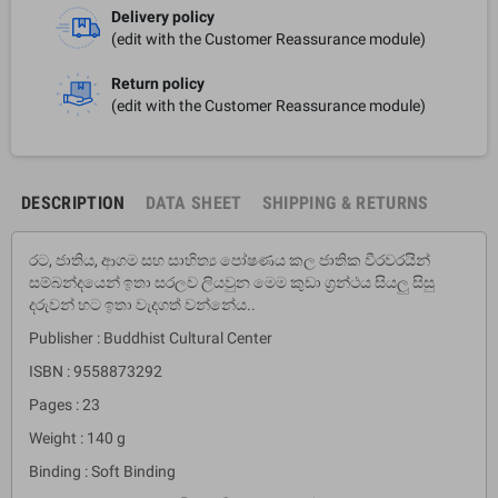
Delivery policy
(edit with the Customer Reassurance module)
Return policy
(edit with the Customer Reassurance module)
DESCRIPTION
DATA SHEET
SHIPPING & RETURNS
රට, ජාතිය, ආගම සහ සාහිත්‍ය පෝෂණය කල ජාතික වීරවරයින්
සම්බන්දයෙන් ඉතා සරලව ලියවුන මෙම කුඩා ග්‍රන්ථය සියලු සිසු
දරුවන් හට ඉතා වැදගත් වන්නේය..
Publisher : Buddhist Cultural Center
ISBN : 9558873292
Pages : 23
Weight : 140 g
Binding : Soft Binding