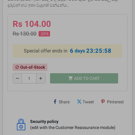
දරුවන් හට ඉතා වැදගත් වන්නේය..
Rs 104.00
Rs 130.00
-20%
6
23:25:58
Special offer ends in
days
Out-of-Stock
block
shopping_cart
remove
add
ADD TO CART
Share
Tweet
Pinterest
Security policy
(edit with the Customer Reassurance module)