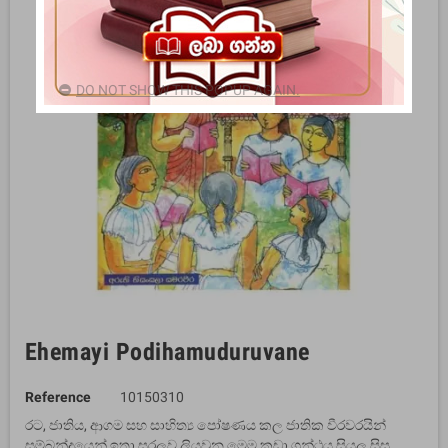
DO NOT SHOW THIS POPUP AGAIN.
Ehemayi Podihamuduruvane
Reference
10150310
රට, ජාතිය, ආගම සහ සාහිත්‍ය පෝෂණය කල ජාතික වීරවරයින්
සම්බන්දයෙන් ඉතා සරලව ලියවුන මෙම කුඩා ග්‍රන්ථය සියලු සිසු