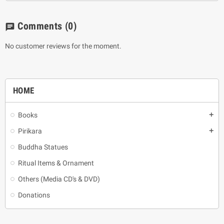
Comments
(0)
chat
No customer reviews for the moment.
HOME
Books
add
Pirikara
add
Buddha Statues
Ritual Items & Ornament
Others (Media CD's & DVD)
Donations