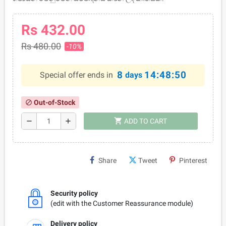
Rs 432.00
Rs 480.00
-10%
8
14:48:50
Special offer ends in
days
Out-of-Stock
block
shopping_cart
remove
add
ADD TO CART
Share
Tweet
Pinterest
Security policy
(edit with the Customer Reassurance module)
Delivery policy