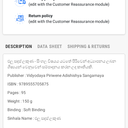
(edit with the Customer Reassurance module)
Return policy
(edit with the Customer Reassurance module)
DESCRIPTION
DATA SHEET
SHIPPING & RETURNS
එලු සදස් ලකුණ - සිංහල විෂයය යටතේ පිරිවෙන් අධ්‍යාපනය ලබන
ශිෂ්‍යයන් වෙනුවෙන් සම්පාදනය කරන ලද කෘතියකි.
Publisher : Vidyodaya Piriwene Adishishya Sangamaya
ISBN : 9789555705875
Pages : 95
Weight : 150 g
Binding : Soft Binding
Sinhala Name : එලු සදස් ලකුණ