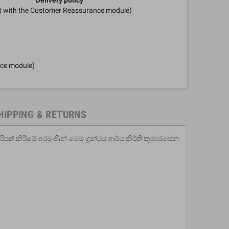
it with the Customer Reassurance module)
nce module)
HIPPING & RETURNS
රිපත් කිරීමේ අරමුණින් මෙම ග්‍රන්ථය ආර්ය කීර්ති කුමාරසේන