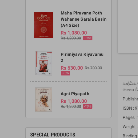
Maha Piruvana Poth
Wahanse Sarala Basin
(A4 Size)
Rs 1,080.00
Rs 1,200.00
-10%
Pirimiyava Kiyavamu
2
Rs 630.00
Rs 700.00
-10%
ඍද්ධිපා
මහතා ව
Agni Piyapath
Publishe
Rs 1,080.00
Rs 1,200.00
-10%
ISBN :
Pages :
Weight :
SPECIAL PRODUCTS
Binding 