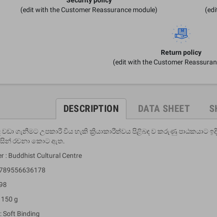
(edit with the Customer Reassurance module)
(ed
Return policy
(edit with the Customer Reassura
DESCRIPTION
DATA SHEET
S
ද වඩා ගැනීමට උපකාරී විය හැකි ක්‍රියාකාරීත්වය පිළිබඳ ව කරුණු පාඨකයාට ඉදි
ිසින් රචනා කොට ඇත.
r : Buddhist Cultural Centre
 9789556636178
 98
 150 g
: Soft Binding