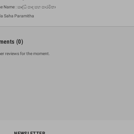
se Name : ඍද්ධි පාද සහ පාරමිතා
da Saha Paramitha
ments
(0)
er reviews for the moment.
um Sahitha) Piruvana
1 Shreniya Atha Huruwa
h Wahanse
Rs 621.00
R
Rs 690.00
-10%
00
Rs 2,500.00
-10%
NEWSLETTER