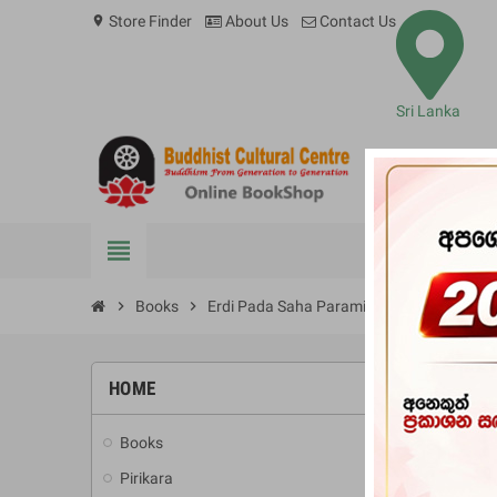
Store Finder
About Us
Contact Us
location_on
Sri Lanka
view_headline
BOOKS
chevron_right
Books
chevron_right
Erdi Pada Saha Paramitha
HOME
-20%
Books
add
Pirikara
add