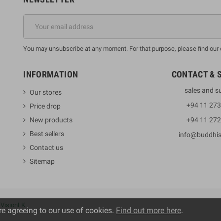
You may unsubscribe at any moment. For that purpose, please find our co
INFORMATION
CONTACT & 
sales and s
Our stores
+94 11 27
Price drop
New products
+94 11 27
Best sellers
info@buddhi
Contact us
Sitemap
y
VisionLK
re agreeing to our use of cookies.
Find out more here
.