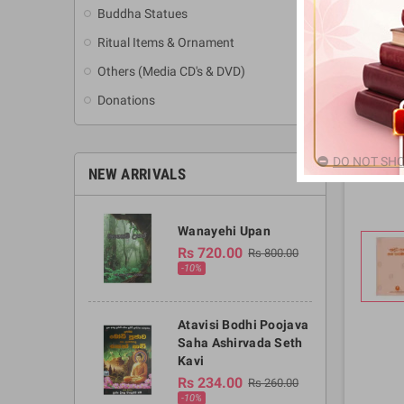
Buddha Statues
Ritual Items & Ornament
Others (Media CD's & DVD)
Donations
DO NOT SHO
NEW ARRIVALS
Wanayehi Upan
Rs 720.00
Rs 800.00
-10%
Atavisi Bodhi Poojava
Saha Ashirvada Seth
Kavi
Rs 234.00
Rs 260.00
-10%