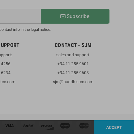
Subscribe
ntact info in the legal notice.
SUPPORT
CONTACT - SJM
upport:
sales and support:
3 4256
+94 11 255 9601
2 6234
+94 11 255 9603
stcc.com
sjm@buddhistcc.com
ACCEPT