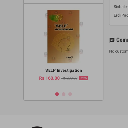
Sinhale
Erdi Pa
Com
chat
No custom
a Huruwa
'SELF' Investigation
(Sinhala Ther
Pot
Rs 160.00
0.00
Rs 200.00
-10%
-20%
Rs 2,250.