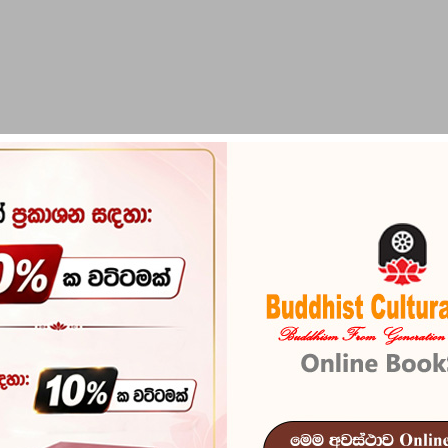
PIRIKARA
BUDDHA STATUES
RITUAL ITEMS & O
Erdi Pada Sa
Reference
100
In stock
31 