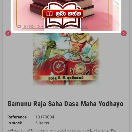
DO NOT SHOW THIS POPUP AGAIN.
chevron_left
chevron_right
Gamunu Raja Saha Dasa Maha Yodhayo
Reference
10170004
In stock
6 Items
අතීතයේ ලක්දිව රජකම් කළ ශ්‍රේෂ්ඨ රජවරු රැුසකි. ඒ අතර අභීත