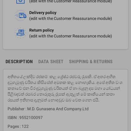
(edit with the Customer Reassurance module)
Delivery policy
(edit with the Customer Reassurance module)
Return policy
(edit with the Customer Reassurance module)
DESCRIPTION
DATA SHEET
SHIPPING & RETURNS
අතීතයේ ලක්දිව රජකම් කළ ශ්‍රේෂ්ඨ රජවරු රැුසකි. ඒ අතර අභීත
දුටුගැමුණු චරිතය කිසිසේත් අමතක කළ නොහැකිය. අපේ අතීත වංශ
කතාවේ එන වීර දුටුගැමුණු චරිතයත් ඒ හා බැදුනු දස මහා යෝධයන්
පිළිබඳවත් රසබර තොරුතුරු රැුසක් ඇතුළත් මේ කෘතියෙන් කතා
රසයත් ඉතිහාස දැනුමත් නොඅඩුව ඔබ වෙත ගෙන එයි.
Publisher : M.D. Gunasena And Company.Ltd
ISBN : 9552100097
Pages : 122