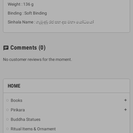
Weight : 136 g
Binding : Soft Binding
Sinhala Name : ගැමුණූ රජ සහ දස මහා යෝධයෝ
Comments
(0)
chat
No customer reviews for the moment.
HOME
Books
add
Pirikara
add
Buddha Statues
Ritual Items & Ornament