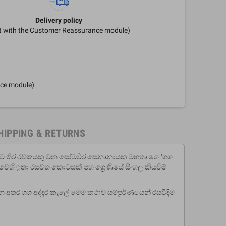
Delivery policy
it with the Customer Reassurance module)
nce module)
HIPPING & RETURNS
‍රපට තිර රචකයකු වන සෝමවීර සේනානායක මහතා ගේ ''ගග
හි ඉතා රසවත් කොටසක් පහ ශ්‍රේණියේ සිංහල කියවීම්
්වෙන අතර ගග අද්දර කැලේ මෙම කථාව සම්පූර්ණයෙන් රසවිදීම