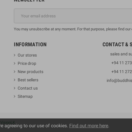
You may unsubscribe at any moment. For that purpose, please find our co
INFORMATION
CONTACT & 
sales and s
Our stores
+94 11 27
Price drop
New products
+94 11 27
Best sellers
info@buddhi
Contact us
Sitemap
y
VisionLK
re agreeing to our use of cookies.
Find out more here
.