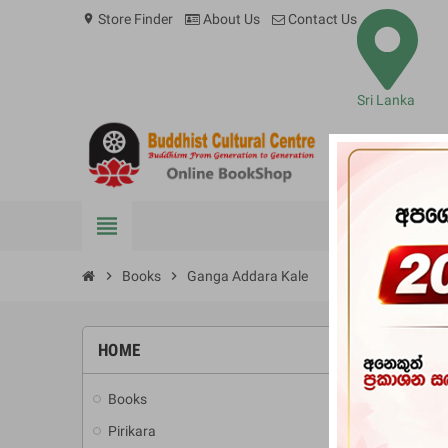
Store Finder
About Us
Contact Us
location_on
Sri Lanka
view_headline
BOOKS
chevron_right
Books
chevron_right
Ganga Addara Kale
HOME
-10%
Books
add
Pirikara
add