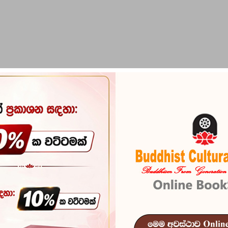
PIRIKARA
BUDDHA STATUES
RITUAL ITEMS & O
Ganga Addara
Reference
103
In stock
10 
ISBN
978