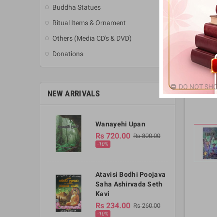
Buddha Statues
Ritual Items & Ornament
Others (Media CD's & DVD)
Donations
DO NOT SHO
NEW ARRIVALS
Wanayehi Upan
Rs 720.00
Rs 800.00
-10%
Atavisi Bodhi Poojava
Saha Ashirvada Seth
Kavi
Rs 234.00
Rs 260.00
-10%