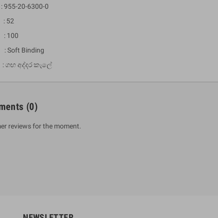
 955-20-6300-0
: 52
 : 100
 : Soft Binding
 ගඟ අද්දර කැලේ
ments
(0)
um Sahitha) Piruvana
1 Shreniya Atha Huruwa
er reviews for the moment.
h Wahanse
Rs 621.00
R
Rs 690.00
-10%
00
Rs 2,500.00
-10%
NEWSLETTER