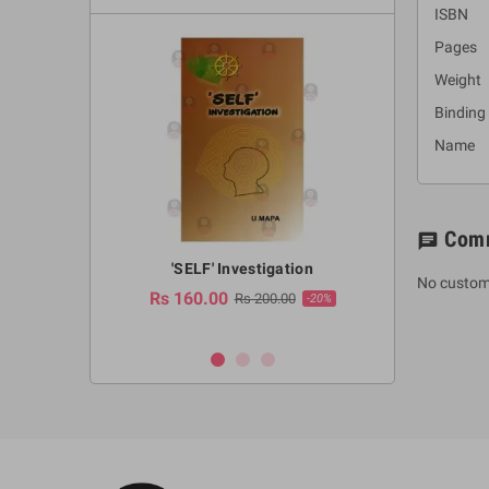
ISBN :
Pages 
Weight
Binding
Name :
Com
chat
a Huruwa
'SELF' Investigation
(Sinhala Ther
No custom
Pot
Rs 160.00
0.00
Rs 200.00
-10%
-20%
Rs 2,250.