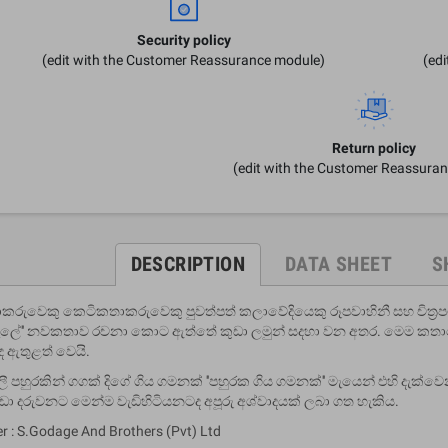
Security policy
(edit with the Customer Reassurance module)
(ed
Return policy
(edit with the Customer Reassura
DESCRIPTION
DATA SHEET
S
රුවෙකු කෙටිකතාකරුවෙකු පුවත්පත් කලාවේදියෙකු රූපවාහිනී සහ චිත්
කැලේ'' නවකතාව රචනා කොට ඇත්තේ කුඩා ලමුන් සදහා වන අතර. මෙම කතාවෙ
 ඇතුළත් වෙයි.
ලී පහුරකින් ගගක් දිගේ ගිය ගමනක් ''පහුරක ගිය ගමනක්'' මැයෙන් එහි දැක
ුඩා දරුවනට මෙන්ම වැඩිහිටියනටද අපූරු අශ්වාදයක් ලබා ගත හැකිය.
er : S.Godage And Brothers (Pvt) Ltd