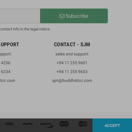
Subscribe
ntact info in the legal notice.
SUPPORT
CONTACT - SJM
upport:
sales and support:
3 4256
+94 11 255 9601
2 6234
+94 11 255 9603
stcc.com
sjm@buddhistcc.com
ACCEPT