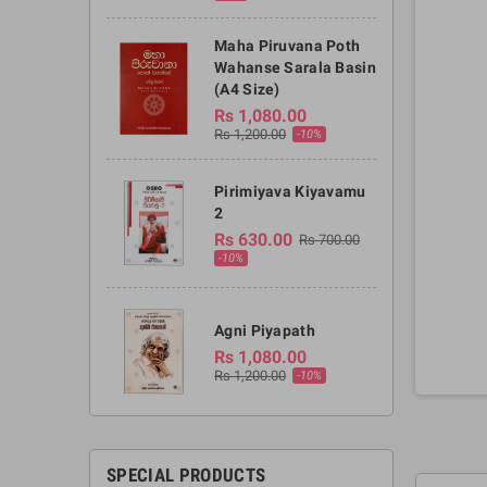
Maha Piruvana Poth
Wahanse Sarala Basin
(A4 Size)
Rs 1,080.00
Rs 1,200.00
-10%
Pirimiyava Kiyavamu
2
Rs 630.00
Rs 700.00
-10%
Agni Piyapath
Rs 1,080.00
Rs 1,200.00
-10%
SPECIAL PRODUCTS