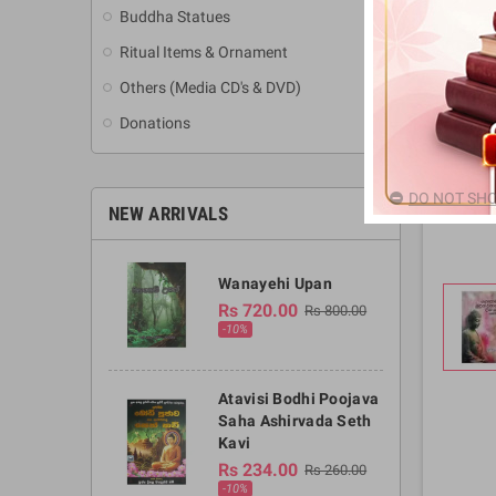
Buddha Statues
Ritual Items & Ornament
Others (Media CD's & DVD)
Donations
DO NOT SHO
NEW ARRIVALS
Wanayehi Upan
Rs 720.00
Rs 800.00
-10%
Atavisi Bodhi Poojava
Saha Ashirvada Seth
Kavi
Rs 234.00
Rs 260.00
-10%