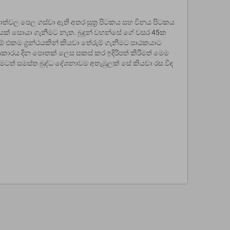
 පොත්වල පෙල ගස්වා ඇති අතර සූත්‍ර පිටකය සහ විනය පිටකය
ථයක් සොයා ගැනීමට නැත. බුදුන් වහන්සේ ගේ වසර 45ක
දුවීම් එකම ග්‍රන්ථයකින් කියවා තේරුම් ගැනීමට පාඨකයාට
කාරය දින පොතක් ලෙස සකස් කර ඉදිරිපත් කිරීමත් මෙම
ැනීමටත් සමස්ත බුද්ධ දේශනාවම අතැඹුලක් සේ කියවා රස විඳ
'SELF' Investigation
s 160.00
Rs 200.00
-20%