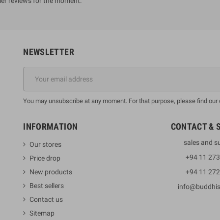
er reviews for the moment.
NEWSLETTER
You may unsubscribe at any moment. For that purpose, please find our co
INFORMATION
CONTACT & 
sales and s
Our stores
+94 11 27
Price drop
New products
+94 11 27
Best sellers
info@buddhi
Contact us
Sitemap