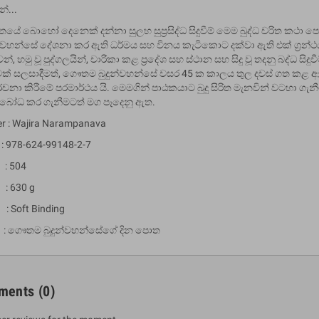
්...
රිතයේ බොහෝ දෙනෙක් දන්නා සුලභ සුප්‍රසිද්ධ සිදුවීම් මෙම බුද්ධ චරිත කථා
්වහන්සේ දේශනා කර ඇති ධර්මය සහ විනය කැටිකොට දක්වා ඇති එක් ග්‍රන්
්, හමු වූ පුද්ගලයින්, චාරිකා කළ ප්‍රදේශ සහ ස්ථාන සහ සිදු වූ තදනු බද්ධ සි
ක් සලසාදීමත්, ගෞතම බුදුන්වහන්සේ වසර 45 ක කාලය තුල දවස් ගත කළ ආ
ය රචනා කිරීමේ පරමාර්ථය යි. මෙමගින් පාඨකයාට බුදු සිරිත මැනවින් වටහා ග
බෝධ කර ගැනීමටත් මග පෑදෙනු ඇත.
er : Wajira Narampanava
 978-624-99148-2-7
: 504
um Sahitha) Piruvana
1 Shreniya Atha Huruwa
: 630 g
h Wahanse
Rs 621.00
R
Rs 690.00
-10%
00
 : Soft Binding
Rs 2,500.00
-10%
 ගෞතම බුදුන්වහන්සේගේ දින පොත
ments
(0)