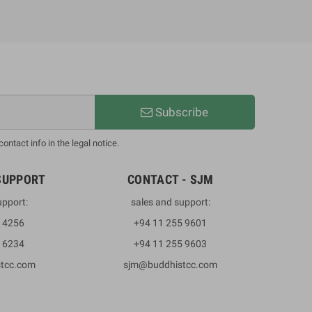
Subscribe
ntact info in the legal notice.
SUPPORT
CONTACT - SJM
upport:
sales and support:
3 4256
+94 11 255 9601
2 6234
+94 11 255 9603
stcc.com
sjm@buddhistcc.com