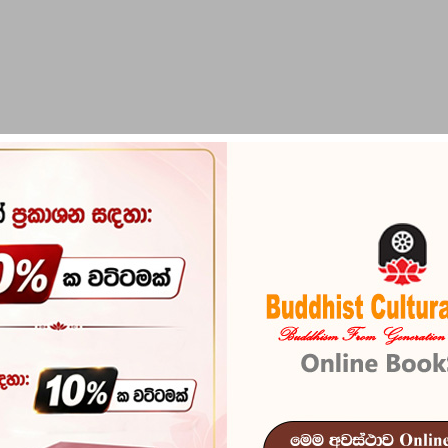
PIRIKARA
BUDDHA STATUES
RITUAL ITEMS & O
Gauthama Bu
Reference
100
In stock
18 
ISBN
978