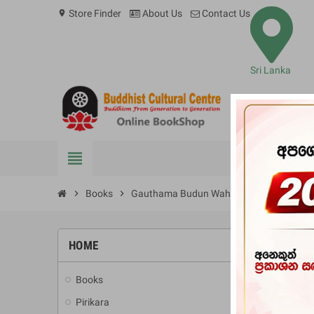
Store Finder
About Us
Contact Us
location_on
Sri Lanka
view_headline
BOOKS
chevron_right
Books
chevron_right
Gauthama Budun Wahansege Dinapotha
HOME
-10%
Books
add
Pirikara
add