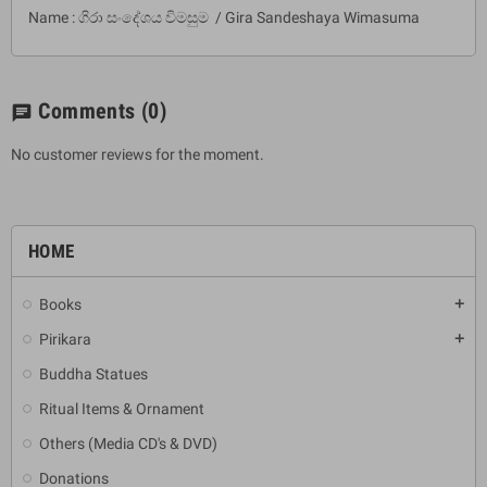
Name : ගිරා සංදේශය විමසුම / Gira Sandeshaya Wimasuma
Comments
(0)
chat
No customer reviews for the moment.
HOME
Books
add
Pirikara
add
Buddha Statues
Ritual Items & Ornament
Others (Media CD's & DVD)
Donations