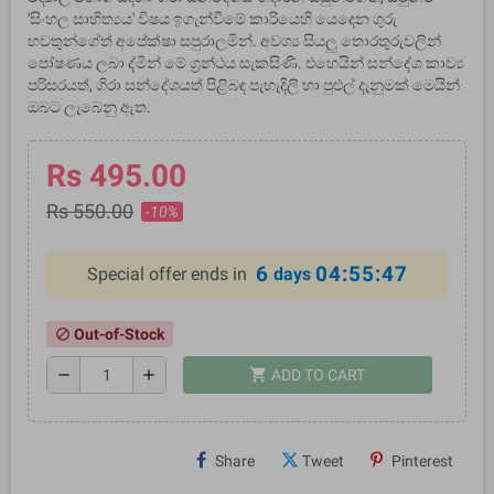
'සිංහල සාහිත්‍යය' විෂය ඉගැන්වීමේ කාරියෙහි යෙදෙන ගුරු
භවතුන්ගේත් අපේක්ෂා සපුරාලමින්. අවශ්‍ය සියලු තොරතුරුවලින්
පෝෂණය ලබා ද්මින් මේ ග්‍රන්ථය සැකසිණි. එහෙයින් සන්දේශ කාව්‍ය
පරිසරයත්, ගිරා සන්දේශයත් පිළිබඳ පැහැදිලි හා පුළුල් දැනුමක් මෙයින්
ඔබට ලැබෙනු ඇත.
Rs 495.00
Rs 550.00
-10%
6
04:55:46
Special offer ends in
days
Out-of-Stock
block
shopping_cart
remove
add
ADD TO CART
Share
Tweet
Pinterest