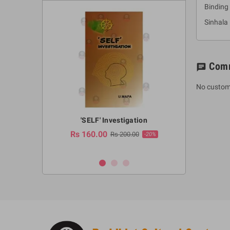
Binding 
Sinhal
Com
chat
No custom
a Huruwa
'SELF' Investigation
(Sinhala Ther
Pot
Rs 160.00
0.00
Rs 200.00
-10%
-20%
Rs 2,250.