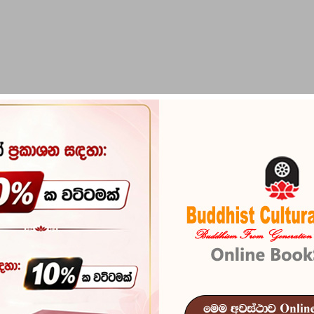
PIRIKARA
BUDDHA STATUES
RITUAL ITEMS & O
Hela Sannaya
Reference
103
In stock
15 