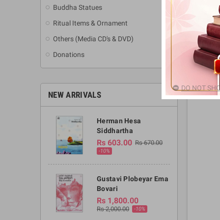
Buddha Statues
Ritual Items & Ornament
Others (Media CD's & DVD)
Donations
DO NOT SHO
NEW ARRIVALS
Herman Hesa
Siddhartha
Rs 603.00
Rs 670.00
-10%
Gustavi Plobeyar Ema
Bovari
Rs 1,800.00
Rs 2,000.00
-10%