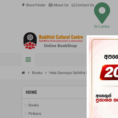
Store Finder
About Us
Contact Us
location_on
Sri Lanka
view_headline
BOOKS
chevron_right
Books
chevron_right
Hela Sannaya Sahitha Balawatharaya
HOME
-10%
Books
add
Pirikara
add