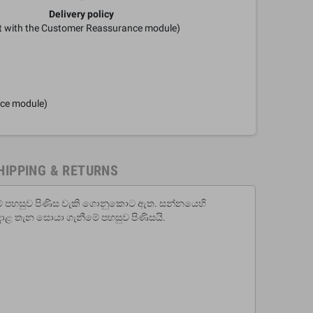
Delivery policy
it with the Customer Reassurance module)
nce module)
HIPPING & RETURNS
ිරීමේ පහසුව පිණිස වැකි ගොනුකොට ඇත. සන්නයෙහි
දාළ තැන සොයා ගැනීමේ පහසුව පිණිසයි.