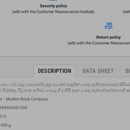
Security policy
(edit with the Customer Reassurance module)
(ed
Return policy
(edit with the Customer Reassura
DESCRIPTION
DATA SHEET
S
රය - මේ පෙළ පොතෙහිද සූත්‍ර පාඨ කළු අකුරින් යොදා ඇති අතර පාඩම් ක
 සිරස්තල පිටු අංක සහිතව පෙළෙහි ද නිසි තැන යොදා ඇත්තේ සන්නයෙහි අ
er : Modern Book Company
 9789555581295
 212
 420 g