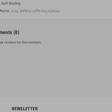
: Soft Binding
a Name : හෙළ සන්නය සහිත බාලාවතාරය
ments
(0)
er reviews for the moment.
um Sahitha) Piruvana
1 Shreniya Atha Huruwa
h Wahanse
Rs 621.00
R
Rs 690.00
-10%
00
Rs 2,500.00
-10%
NEWSLETTER