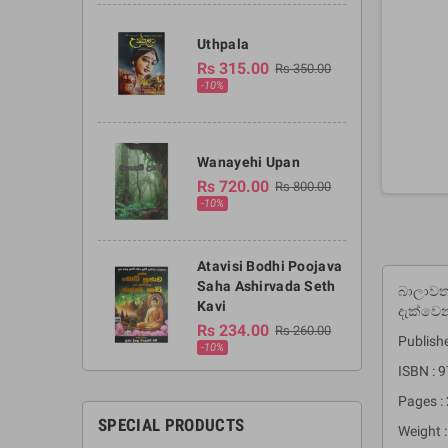
Uthpala
Rs 315.00
Rs 350.00
-10%
Wanayehi Upan
Rs 720.00
Rs 800.00
-10%
Atavisi Bodhi Poojava
Saha Ashirvada Seth
බාලාවතා
Kavi
දැක්වෙන
Rs 234.00
Rs 260.00
Publish
-10%
ISBN :
Pages :
SPECIAL PRODUCTS
Weight :