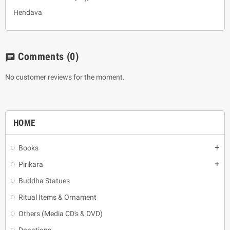
Hendava
Comments
(0)
chat
No customer reviews for the moment.
HOME
Books
add
Pirikara
add
Buddha Statues
Ritual Items & Ornament
Others (Media CD's & DVD)
Donations