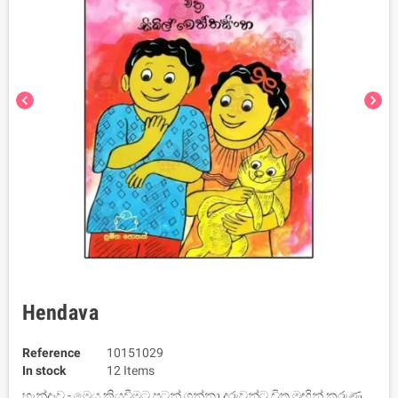
chevron_left
chevron_right
Hendava
Reference
10151029
In stock
12 Items
හැන්දෑව - මෙය කියවීමට පටන් ගන්නා දරුවන්ට චිත්‍ර මඟින් කරුණු