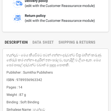
Delivery policy
(edit with the Customer Reassurance module)
Return policy
(edit with the Customer Reassurance module)
DESCRIPTION
DATA SHEET
SHIPPING & RETURNS
හැන්දෑව - මෙය කියවීමට පටන් ගන්නා දරුවන්ට චිත්‍ර මඟින් කරුණු
තේරුම් කර ගන්නා අයුරින් ඉතා සරලව, පැහැදිලි ව ලියා ඇත. මෙය
පෙර පාසල් දරුවන්ට වඩාත් ම සුදුසු පොතකි.
Publisher : Sumitha Publishers
ISBN : 9789556963342
Pages : 14
Weight : 87 g
Binding : Soft Binding
Sinhalese Name : හැන්දෑව