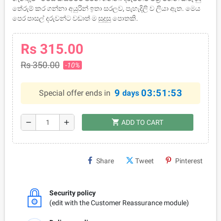
තේරුම් කර ගන්නා අයුරින් ඉතා සරලව, පැහැදිලි ව ලියා ඇත. මෙය
පෙර පාසල් දරුවන්ට වඩාත් ම සුදුසු පොතකි.
Rs 315.00
Rs 350.00
-10%
9
03:51:53
Special offer ends in
days
shopping_cart
remove
add
ADD TO CART
Share
Tweet
Pinterest
Security policy
(edit with the Customer Reassurance module)