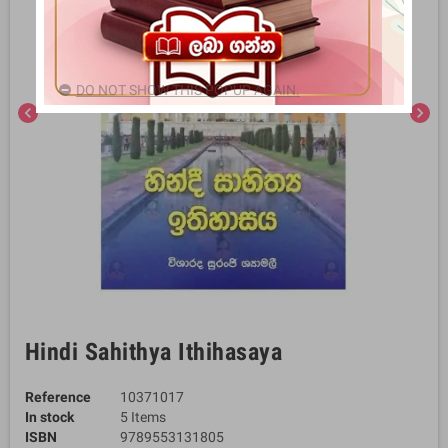
DO NOT SHOW THIS POPUP AGAIN.
chevron_left
chevron_right
Hindi Sahithya Ithihasaya
Reference
10371017
In stock
5 Items
ISBN
9789553131805