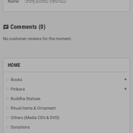
Name : හින්දි සාහිත්‍ය ඉතිහාසය
Comments
(0)
chat
No customer reviews for the moment.
HOME
Books
add
Pirikara
add
Buddha Statues
Ritual Items & Ornament
Others (Media CD's & DVD)
Donations