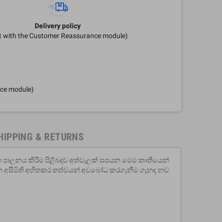
Delivery policy
it with the Customer Reassurance module)
nce module)
HIPPING & RETURNS
සිත පාලනය කිරීම පිළිබදව අත්වැලක් සපයන මෙම කෘතියෙන්
ිවන අසීමිති අහිතකර තත්වයන් අවබෝධ කරගැනීම ගැනද නව