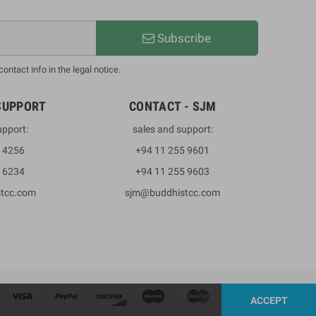
Subscribe
ntact info in the legal notice.
SUPPORT
CONTACT - SJM
upport:
sales and support:
3 4256
+94 11 255 9601
2 6234
+94 11 255 9603
stcc.com
sjm@buddhistcc.com
ACCEPT