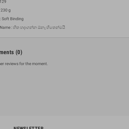
 129
 230 g
: Soft Binding
 Name : හිත හදාගන්න ඕනෑ හිතෙන්මයි
ments
(0)
er reviews for the moment.
um Sahitha) Piruvana
1 Shreniya Atha Huruwa
h Wahanse
Rs 621.00
R
Rs 690.00
-10%
00
Rs 2,500.00
-10%
NEWSLETTER