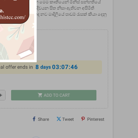
ිබදව අත්වැලක් සපයන මෙම කෘතියෙන් මිනිස් සන්හතියේ
 අසීමිත වේගයෙන් දිවයන සිත නිසා ඇතිවන අසීමිති
ෝධ කරගැනීම ගැනද නව මාදිලියේ පාඩම් රැසක් කියා දෙනු
0
%
8
03:07:46
al offer ends in
days
shopping_cart
dd
ADD TO CART
Share
Tweet
Pinterest