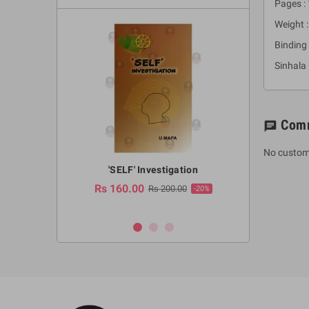
Pages :
Weight :
Binding 
Sinhala
Com
chat
No custom
a Huruwa
'SELF' Investigation
(Sinhala Ther
Pot
Rs 160.00
0.00
Rs 200.00
-10%
-20%
Rs 2,250.