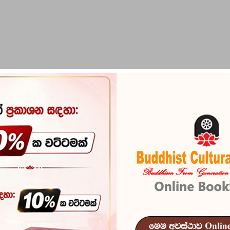
PIRIKARA
BUDDHA STATUES
RITUAL ITEMS & O
Hitha Hadaga
Reference
103
හිත හදාගන්න ඕනෑ හිතෙ