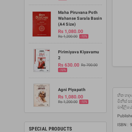
Maha Piruvana Poth
Wahanse Sarala Basin
(A4 Size)
Rs 1,080.00
Rs 1,200.00
-10%
Pirimiyava Kiyavamu
2
Rs 630.00
Rs 700.00
-10%
Agni Piyapath
හිත හදා
Rs 1,080.00
මිනිස්
Rs 1,200.00
-10%
මාදිලිය
Publishe
ISBN :
SPECIAL PRODUCTS