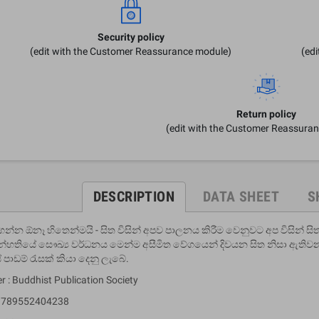
Security policy
(edit with the Customer Reassurance module)
(ed
Return policy
(edit with the Customer Reassura
DESCRIPTION
DATA SHEET
S
ගන්න ඕනෑ හිතෙන්මයි - සිත විසින් අපව පාලනය කිරීම වෙනුවට අප විසින් 
 සන්හතියේ සෞඛ්‍ය වර්ධනය මෙන්ම අසීමිත වේගයෙන් දිවයන සිත නිසා ඇත
ේ පාඩම් රැසක් කියා දෙනු ලැබේ.
r : Buddhist Publication Society
 9789552404238