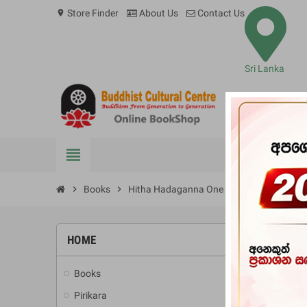
Store Finder
About Us
Contact Us
location_on
Sri Lanka
view_headline
BOOKS
chevron_right
Books
chevron_right
Hitha Hadaganna One Hithnmai
HOME
-10%
Books
add
Pirikara
add