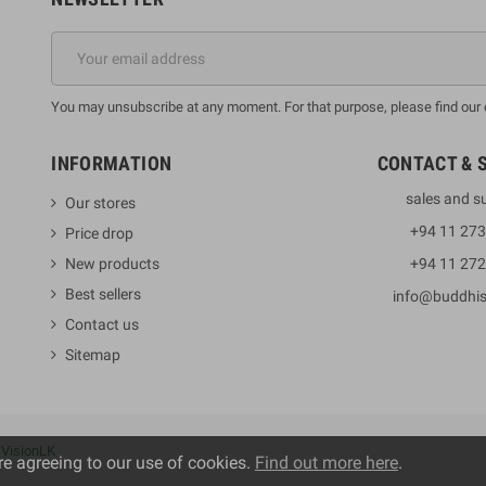
You may unsubscribe at any moment. For that purpose, please find our co
INFORMATION
CONTACT & 
sales and s
Our stores
+94 11 27
Price drop
New products
+94 11 27
Best sellers
info@buddhi
Contact us
Sitemap
y
VisionLK
re agreeing to our use of cookies.
Find out more here
.