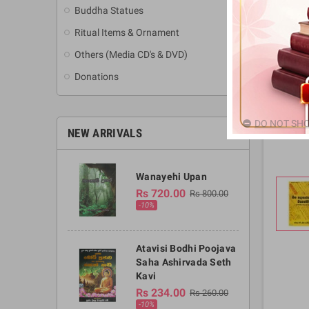
Buddha Statues
Ritual Items & Ornament
Others (Media CD's & DVD)
Donations
DO NOT SHO
NEW ARRIVALS
Wanayehi Upan
Rs 720.00
Rs 800.00
-10%
Atavisi Bodhi Poojava
Saha Ashirvada Seth
Kavi
Rs 234.00
Rs 260.00
-10%