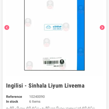
chevron_left
chevron_right
Ingilisi - Sinhala Liyum Liveema
Reference
10240090
In stock
6 Items
ඉංග්‍රීසි - සිංහල ලිපි ලිවීම - ඉංග්‍රීසි සහ සිංහල භාෂාවෙන් ලිපි ලිවීම