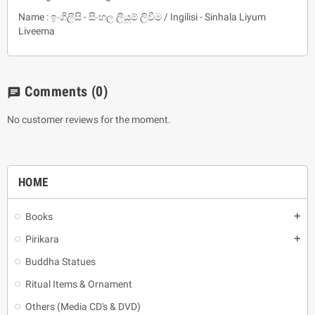
Name : ඉංගිලිසි - සිංහල ලියුම් ලිවීම / Ingilisi - Sinhala Liyum
Liveema
Comments
(0)
chat
No customer reviews for the moment.
HOME
Books
add
Pirikara
add
Buddha Statues
Ritual Items & Ornament
Others (Media CD's & DVD)