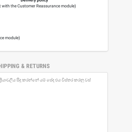
it with the Customer Reassurance module)
nce module)
HIPPING & RETURNS
ියාවලිය සිදු කරන්නේ යම් සේද එය විස්තර කරනු වස්