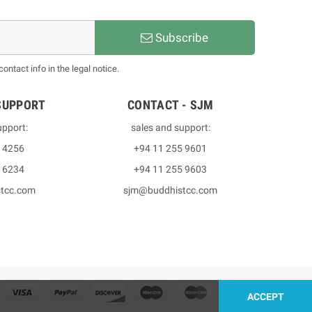
Subscribe
ntact info in the legal notice.
SUPPORT
CONTACT - SJM
upport:
sales and support:
3 4256
+94 11 255 9601
2 6234
+94 11 255 9603
stcc.com
sjm@buddhistcc.com
ACCEPT