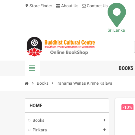
Store Finder
About Us
Contact Us
location_on
Sri Lanka
view_headline
BOOKS
chevron_right
Books
chevron_right
Iranama Wenas Kirime Kalava
HOME
-10%
Books
add
Pirikara
add