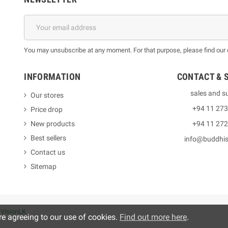
You may unsubscribe at any moment. For that purpose, please find our co
INFORMATION
CONTACT & 
sales and s
Our stores
+94 11 27
Price drop
New products
+94 11 27
Best sellers
info@buddhi
Contact us
Sitemap
y
VisionLK
re agreeing to our use of cookies.
Find out more here
.