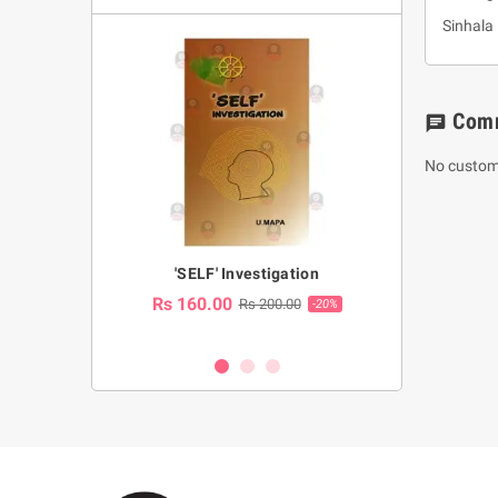
Sinhal
Com
chat
No custom
a Huruwa
'SELF' Investigation
(Sinhala Ther
Pot
Rs 160.00
0.00
Rs 200.00
-10%
-20%
Rs 2,250.