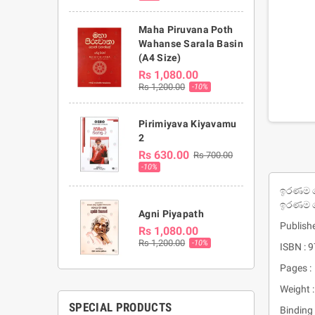
Maha Piruvana Poth
Wahanse Sarala Basin
(A4 Size)
Rs 1,080.00
Rs 1,200.00
-10%
Pirimiyava Kiyavamu
2
Rs 630.00
Rs 700.00
-10%
ඉරණම වෙ
ඉරණම ව
Agni Piyapath
Publishe
Rs 1,080.00
Rs 1,200.00
-10%
ISBN :
Pages :
Weight 
SPECIAL PRODUCTS
Binding 