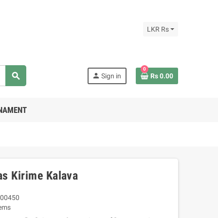
LKR Rs
0
search
person
Sign in
Rs 0.00
RNAMENT
s Kirime Kalava
00450
tems