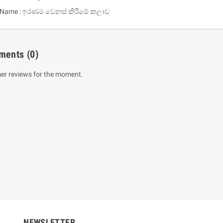
a Name : ඉරණම වෙනස් කිරීමේ කලාව
ments
(0)
er reviews for the moment.
um Sahitha) Piruvana
1 Shreniya Atha Huruwa
h Wahanse
Rs 621.00
R
Rs 690.00
-10%
00
Rs 2,500.00
-10%
NEWSLETTER