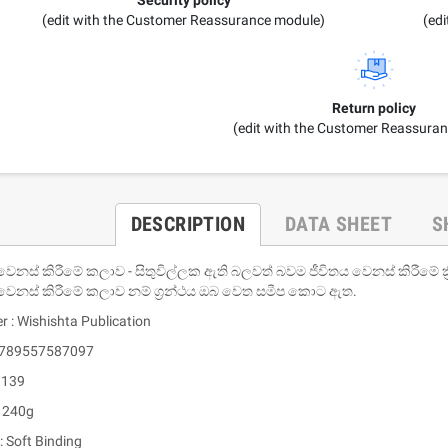
(edit with the Customer Reassurance module)
(ed
Return policy
(edit with the Customer Reassura
DESCRIPTION
DATA SHEET
S
නස් කිරීමේ කලාව - සිතුවිල්ලක ඇති බලවත් බවම ජීවිතය වෙනස් කිරීමේ ක්‍ර
ෙනස් කිරීමේ කලාව නම් ග්‍රන්ථය ඔබ වෙත සමීප කොට ඇත.
r : Wishishta Publication
 9789557587097
 139
: 240g
: Soft Binding