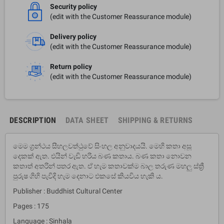
Security policy
(edit with the Customer Reassurance module)
Delivery policy
(edit with the Customer Reassurance module)
Return policy
(edit with the Customer Reassurance module)
DESCRIPTION
DATA SHEET
SHIPPING & RETURNS
මෙම ග්‍රන්ථය සීහලවත්ථුවේ සිංහල අනුවාදයයි. මෙහි කතා අසූ
දෙකක් ඇත. එයින් වැඩි හරිය බණ කතාය. බණ කතා නොවන
කතාත් අතරින් පතර ඇත. ඒ හැම කතාවක්ම බාල තරුණ මහලු ස්ත්‍රී
පුරුෂ ගිහි පැවිදි හැම දෙනාට එකසේ කියවිය හැකි ය.
Publisher : Buddhist Cultural Center
Pages : 175
Language : Sinhala