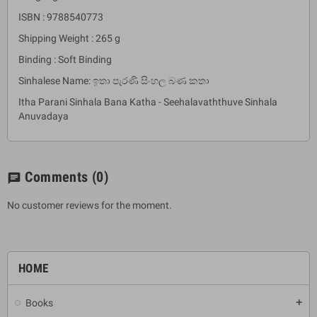
ISBN : 9788540773
Shipping Weight : 265 g
Binding : Soft Binding
Sinhalese Name: ඉතා පැරණි සිංහල බණ කතා
Itha Parani Sinhala Bana Katha - Seehalavaththuve Sinhala
Anuvadaya
Comments
(0)
chat
No customer reviews for the moment.
HOME
Books
add