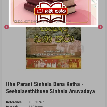
DO NOT SHOW THIS POPUP AGAIN.
chevron_left
chevron_right
Itha Parani Sinhala Bana Katha -
Seehalavaththuve Sinhala Anuvadaya
Reference
10050767
In stock
560 Items