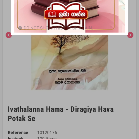
DO NOT SHOW THIS POPUP AGAIN.
chevron_left
chevron_right
Ivathalanna Hama - Diragiya Hava
Potak Se
Reference
10120176
In stock
109 Items