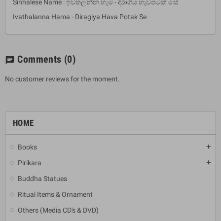
Sinhalese Name : ඉවතලන්න හැම - දිරාගිය හැවපටක් සේ
Ivathalanna Hama - Diragiya Hava Potak Se
Comments
(0)
chat
No customer reviews for the moment.
HOME
Books
add
Pirikara
add
Buddha Statues
Ritual Items & Ornament
Others (Media CD's & DVD)