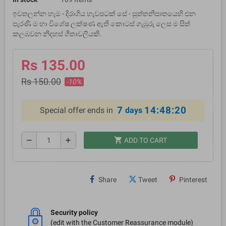
ඉවතලන්න හැම - දිරාගිය හැවපටක් සේ - සුත්තනිපාතයෙහි එන
පැරණි ම හා විශේෂ ලක්ෂණ ඇති කොටස් ගැඹුරු ලෙස ම සිත්
කලඹවන නිදහස් ගීතාවලියකි.
Rs 135.00
Rs 150.00
-10%
7
14:48:19
Special offer ends in
days
shopping_cart
remove
add
ADD TO CART
Share
Tweet
Pinterest
Security policy
(edit with the Customer Reassurance module)