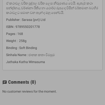
ඒ කථාවල චරිත පුද්ගල චරිත ලෙස නිරූපණය වෙයි. ඇතැම් කථා
සන්දර්භය, වර්ණනා රීතිය හා යථාර්ථ රූපය ද විසින් වර්තමාන බටහිර
කථාවලට සමාන වන තැන් ද ඔහු පෙන්වයි.
Publisher : Sarasa (pvt) Ltd
ISBN : 9789550201778
Pages : 168
Weight : 258g
Binding : Soft Binding
Sinhala Name : ජාතක කතා විමසුම
Jathaka Katha Wimasuma
Comments
(0)
chat
No customer reviews for the moment.