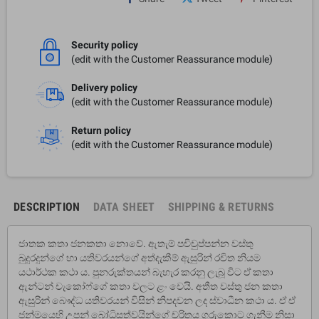
Security policy
(edit with the Customer Reassurance module)
Delivery policy
(edit with the Customer Reassurance module)
Return policy
(edit with the Customer Reassurance module)
DESCRIPTION
DATA SHEET
SHIPPING & RETURNS
ජාතක කතා ජනකතා නොවේ. ඇතැම් පචිචුප්පන්න වස්තු
බුදුරදුන්ගේ හා යතිවරයන්ගේ අත්දැකීම් ඇසුරින් රචිත නියම
යථාර්ථක කථා ය. පුනරුක්තයන් බැහැර කරනු ලැබූ විට ඒ කතා
ඇන්ටන් චැකෝෆ්ගේ කතා වලට ළං වෙයි. අතීත වස්තු ජන කතා
ඇසුරින් බෞද්ධ යතිවරයන් විසින් නිපදවන ලද ස්වාධීන කථා ය. ඒ ඒ
ජන්මයෙහි උපන් බෝධිසත්වයින්ගේ චරිතය ගුරුකොට ගැනීම නිසා