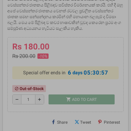
වෙස්සන්තර ජාතකය පිළිබඳව සවිස්තර විමර්ශනයක් කරයි. එහි දී ඔහු
අපේ වෙස්සන්තර ජාතකය වෙනත් රටවල ප්‍රචලිත වෙස්සන්තර
ජාතක සමඟ සන්සන්දනය කරමින් එහි මහායාන බලපෑම් ද විමසා
බලයි. මෙය මේ පිළිබඳ ව කවර භාෂාවකින් වූවද කෙරෙන ප්‍රථම අංග
සම්පූර්ණ අධ්‍යයනය හැටියට සැලකිය හැකිය.
Rs 180.00
Rs 200.00
-10%
6
05:30:57
Special offer ends in
days
Out-of-Stock
block
shopping_cart
remove
add
ADD TO CART
Share
Tweet
Pinterest