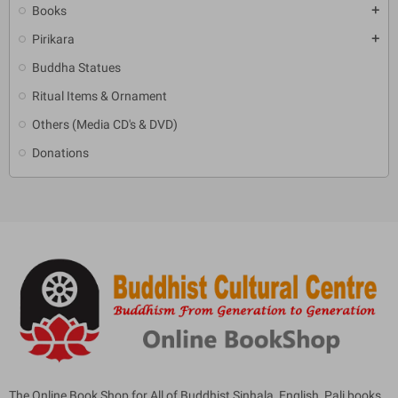
Books
add
Pirikara
add
Buddha Statues
Ritual Items & Ornament
Others (Media CD's & DVD)
Donations
The Online Book Shop for All of Buddhist Sinhala, English, Pali books