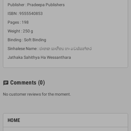
Publisher : Pradeepa Publishers
ISBN : 9555540853
Pages : 198
Weight : 250 g
Binding : Soft Binding
Sinhalese Name : ජාතක සාහිත්‍ය හා වෙස්සන්තර
Jathaka Sahithya Ha Wessanthara
Comments
(0)
chat
No customer reviews for the moment.
HOME