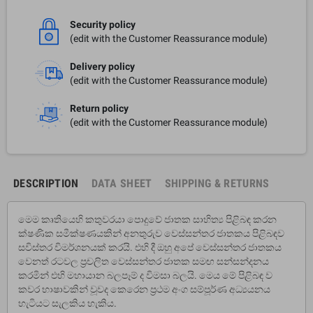
Security policy
(edit with the Customer Reassurance module)
Delivery policy
(edit with the Customer Reassurance module)
Return policy
(edit with the Customer Reassurance module)
DESCRIPTION
DATA SHEET
SHIPPING & RETURNS
මෙම කෘතියෙහි කතුවරයා පොදුවේ ජාතක සාහිත්‍ය පිළිබඳ කරන
ක්ෂණික සමීක්ෂණයකින් අනතුරුව වෙස්සන්තර ජාතකය පිළිබඳව
සවිස්තර විමර්ශනයක් කරයි. එහි දී ඔහු අපේ වෙස්සන්තර ජාතකය
වෙනත් රටවල ප්‍රචලිත වෙස්සන්තර ජාතක සමඟ සන්සන්දනය
කරමින් එහි මහායාන බලපෑම් ද විමසා බලයි. මෙය මේ පිළිබඳ ව
කවර භාෂාවකින් වූවද කෙරෙන ප්‍රථම අංග සම්පූර්ණ අධ්‍යයනය
හැටියට සැලකිය හැකිය.