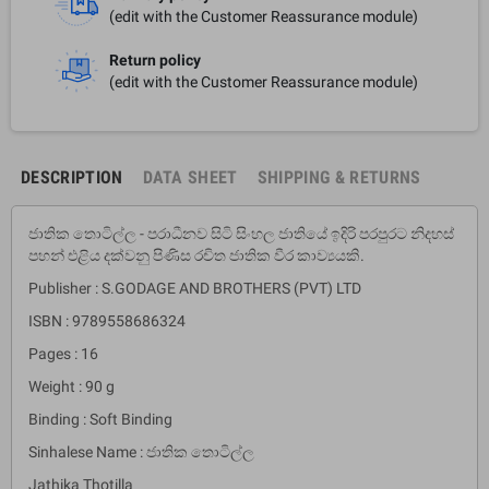
(edit with the Customer Reassurance module)
Return policy
(edit with the Customer Reassurance module)
DESCRIPTION
DATA SHEET
SHIPPING & RETURNS
ජාතික තොටිල්ල - පරාධීනව සිටි සිංහල ජාතියේ ඉදිරි පරපුරට නිදහස්
පහන් එළිය දක්වනු පිණිස රචිත ජාතික වීර කාව්‍යයකි.
Publisher : S.GODAGE AND BROTHERS (PVT) LTD
ISBN : 9789558686324
Pages : 16
Weight : 90 g
Binding : Soft Binding
Sinhalese Name : ජාතික තොටිල්ල
Jathika Thotilla