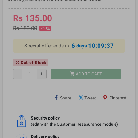
Rs 135.00
Rs 150.00
-10%
6
10:09:37
Special offer ends in
days
Out-of-Stock
block
shopping_cart
remove
add
ADD TO CART
Share
Tweet
Pinterest
Security policy
(edit with the Customer Reassurance module)
Delivery policy