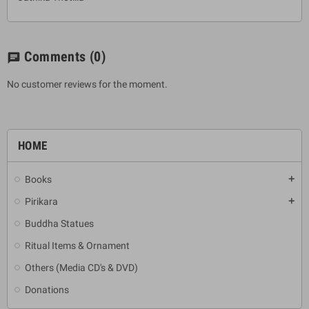
Comments
(0)
chat
No customer reviews for the moment.
HOME
Books
add
Pirikara
add
Buddha Statues
Ritual Items & Ornament
Others (Media CD's & DVD)
Donations