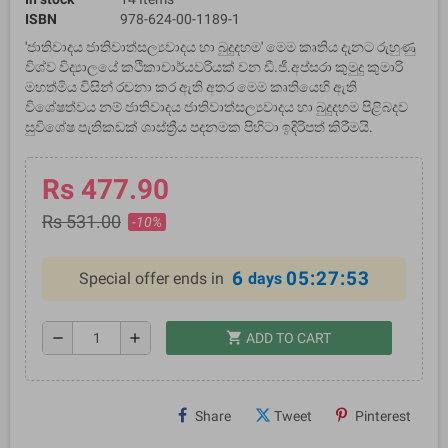
ISBN
978-624-00-1189-1
'ජාතිවාදය ජාතිවාත්සල්‍යවාදය හා බුදුදහම' මෙම කෘතිය දැනට රුහුණු
විශ්ව විද්‍යාලයේ කථිකාචාර්යවරියක් වන ඩී.ජී.අප්සරා කුමුදු කුමාරි
මහත්මිය විසින් රචනා කර ඇති අතර මෙම කෘතියෙහි ඇති
විශේෂත්වය නම් ජාතිවාදය ජාතිවාත්සල්‍යවාදය හා බුදුදහම පිළිබදව
සුවිශේෂ පැතිකඩක් ශාස්ත්‍රීය පදනමක පිහිටා ඉදිරිපත් කිරීමයි.
Rs 477.90
Rs 531.00
-10%
6
05:27:52
Special offer ends in
days
shopping_cart
remove
add
ADD TO CART
Share
Tweet
Pinterest