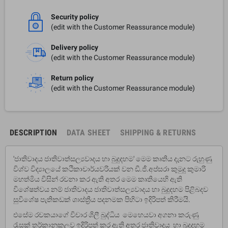
Security policy
(edit with the Customer Reassurance module)
Delivery policy
(edit with the Customer Reassurance module)
Return policy
(edit with the Customer Reassurance module)
DESCRIPTION
DATA SHEET
SHIPPING & RETURNS
'ජාතිවාදය ජාතිවාත්සල්‍යවාදය හා බුදුදහම' මෙම කෘතිය දැනට රුහුණු
විශ්ව විද්‍යාලයේ කථිකාචාර්යවරියක් වන ඩී.ජී.අප්සරා කුමුදු කුමාරි
මහත්මිය විසින් රචනා කර ඇති අතර මෙම කෘතියෙහි ඇති
විශේෂත්වය නම් ජාතිවාදය ජාතිවාත්සල්‍යවාදය හා බුදුදහම පිළිබදව
සුවිශේෂ පැතිකඩක් ශාස්ත්‍රීය පදනමක පිහිටා ඉදිරිපත් කිරීමයි.
එසේම රචකයාගේ විචාර ශිලී බුද්ධිය මෙහෙයවා අගනා කරුණු
රැසක් තර්කානුකූලව ඉදිරිපත් කර ඇති අතර ජාතිවාදය හා බුදුදහම