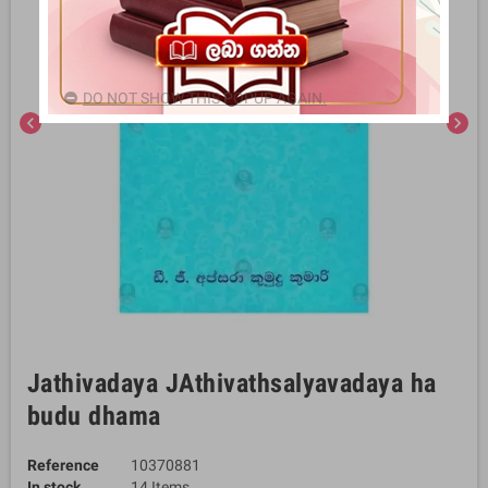
DO NOT SHOW THIS POPUP AGAIN.
chevron_left
chevron_right
Jathivadaya JAthivathsalyavadaya ha
budu dhama
Reference
10370881
In stock
14 Items