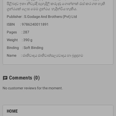
පිළිබදව ඉතා නිවැරදි පැහැදිලි කරුණු ගොන්නක් රැස් කර ගත හැකි
ග්‍රන්ථයක් ලෙස මෙම ග්‍රන්ථය හැදින්විය හැකිය.
Publisher : S.Godage And Brothers (Pvt) Ltd
ISBN : 9786240011891
Pages : 287
Weight : 390 g
Binding : Soft Binding
Name : ජාතිවාදය ජාතිවාත්සල්‍යවාදය හා බුදුදහම
Comments
(0)
chat
No customer reviews for the moment.
HOME