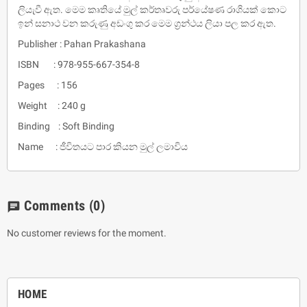
ලියැවී ඇත. මෙම කෘතියේ මුල් කර්තෘවරු පර්යේෂණ රාශියක් කොට
ඉන් සනාථ වන කරුණු අඩංගු කර මෙම ග්‍රන්ථය ලියා පල කර ඇත.
Publisher : Pahan Prakashana
ISBN : 978-955-667-354-8
Pages : 156
Weight : 240 g
Binding : Soft Binding
Name : ජීවිතයට පාර කියන මුල් ලමාවිය
Comments
(0)
chat
No customer reviews for the moment.
HOME