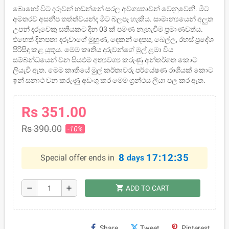
බොහෝ විට දරුවන් හඬන්නේ සරල අවශ්‍යතාවන් වෙනුවෙනි. මීට
අමතරව අසනීප තත්ත්වයන්ද මීට බලපෑ හැකිය. සාමාන්‍යයෙන් අලුත
උපන් දරුවෙකු සතියකට දින 03 ක් පමණ නැහැවීම ප්‍රමාණවත්ය.
එහෙත් දිනපතා දරුවාගේ මුහුණ, දෙකන් දෙපස, බෙල්ල, රහස් ප්‍රදේශ
පිරිසිදු කළ යුතුය. මෙම කෘතිය දරුවන්ගේ මුල් ළමා විය
සම්බන්ධයෙන් වන සියළුම අත්‍යවශ්‍ය කරුණු අන්තර්ගත කොට
ලියැවී ඇත. මෙම කෘතියේ මුල් කර්තෘවරු පර්යේෂණ රාශියක් කොට
ඉන් සනාථ වන කරුණු අඩංගු කර මෙම ග්‍රන්ථය ලියා පල කර ඇත.
Rs 351.00
Rs 390.00
-10%
8
17:12:35
Special offer ends in
days
shopping_cart
remove
add
ADD TO CART
Share
Tweet
Pinterest