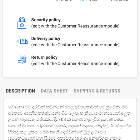
Security policy
(edit with the Customer Reassurance module)
Delivery policy
(edit with the Customer Reassurance module)
Return policy
(edit with the Customer Reassurance module)
DESCRIPTION
DATA SHEET
SHIPPING & RETURNS
බොහෝ විට දරුවන් හඬන්නේ සරල අවශ්‍යතාවන් වෙනුවෙනි. මීට
අමතරව අසනීප තත්ත්වයන්ද මීට බලපෑ හැකිය. සාමාන්‍යයෙන් අලුත
උපන් දරුවෙකු සතියකට දින 03 ක් පමණ නැහැවීම ප්‍රමාණවත්ය.
එහෙත් දිනපතා දරුවාගේ මුහුණ, දෙකන් දෙපස, බෙල්ල, රහස් ප්‍රදේශ
පිරිසිදු කළ යුතුය. මෙම කෘතිය දරුවන්ගේ මුල් ළමා විය
සම්බන්ධයෙන් වන සියළුම අත්‍යවශ්‍ය කරුණු අන්තර්ගත කොට