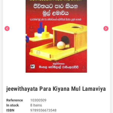
chevron_left
chevron_right
jeewithayata Para Kiyana Mul Lamaviya
Reference
10300509
In stock
8 Items
ISBN
9789556673548