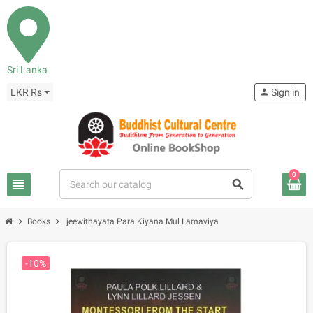
Sri Lanka
LKR Rs
person
Sign in
0
view_headline
search
chevron_right
chevron_right
Books
jeewithayata Para Kiyana Mul Lamaviya
-10%