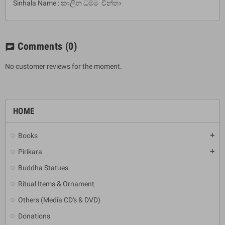
Sinhala Name : කාලින ධම්ම චින්තා
Comments
(0)
chat
No customer reviews for the moment.
HOME
Books
add
Pirikara
add
Buddha Statues
Ritual Items & Ornament
Others (Media CD's & DVD)
Donations