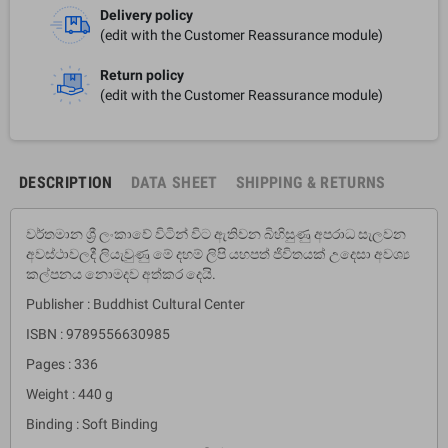
Delivery policy
(edit with the Customer Reassurance module)
Return policy
(edit with the Customer Reassurance module)
DESCRIPTION
DATA SHEET
SHIPPING & RETURNS
වර්තමාන ශ්‍රී ලංකාවේ විටින් විට ඇතිවන බිහිසුණු අපරාධ සැලවන
අවස්ථාවලදී ලියැවුණු මේ දහම් ලිපි යහපත් ජිවිතයක් උදෙසා අවශ්‍ය
කල්පනය නොමදව අත්කර දෙයි.
Publisher : Buddhist Cultural Center
ISBN : 9789556630985
Pages : 336
Weight : 440 g
Binding : Soft Binding