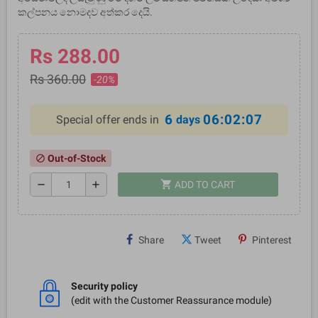
කල්පනය නොමදව අත්කර දෙයි.
Rs 288.00
Rs 360.00
-20%
6
06:02:07
Special offer ends in
days
Out-of-Stock
block
shopping_cart
remove
add
ADD TO CART
Share
Tweet
Pinterest
Security policy
(edit with the Customer Reassurance module)