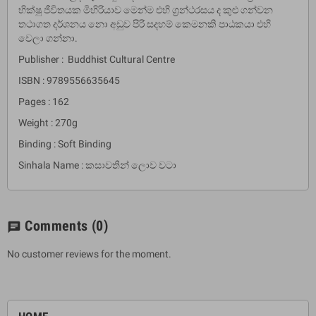
භික්ෂු ජීවිතයක මිහිරියාව මෙන්ම එහි ග‍්‍රන්ථරසය ද කුළු ගන්වන
තථාගත දර්ශනය නො අඩුව පිරි සදහම් කෙමනකි පාඨකයා එහි
වෙලා ගන්නා.
Publisher : Buddhist Cultural Centre
ISBN : 9789556635645
Pages : 162
Weight : 270g
Binding : Soft Binding
Sinhala Name : කසාවතින් ලොව වටා
Comments
(0)
chat
No customer reviews for the moment.