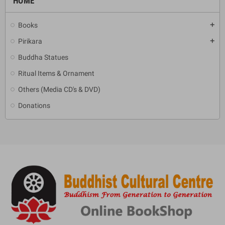
HOME
Books
add
Pirikara
add
Buddha Statues
Ritual Items & Ornament
Others (Media CD's & DVD)
Donations