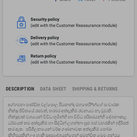
Security policy
(edit with the Customer Reassurance module)
Delivery policy
(edit with the Customer Reassurance module)
Return policy
(edit with the Customer Reassurance module)
DESCRIPTION
DATA SHEET
SHIPPING & RETURNS
අග්ගමහා පණ්ඩිත වල්පොල පියනන්ද මහතෙරිªන්ගේ සංචාරක
භික්ෂු ජීවිතයේ රසවත්, හරබර අත්දැකීම් රචනයට නැංවූවකි.
භික්ෂුවක් වශයෙන් විවිධ භූමීන්හි හා විවිධ පරිසරයන්හි දේශනාකළ
ධර්මයත් තම අත්දැකීම් හා සිද්ධීන් ලගන්නා සුළු බස් වහරකින් ඉදිරිපත්
කර ඇත. පරිශීලනයෙන් වර්ෂ ගණනාවක අත්දැකීම් හෝරා
කිහිපයකින් ලද හැකි සදුපදේශයන්ගෙන් සමන්විත මෙම ග‍්‍රන්ථය