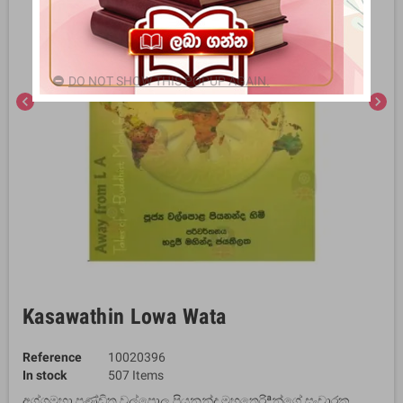
DO NOT SHOW THIS POPUP AGAIN.
chevron_left
chevron_right
Kasawathin Lowa Wata
Reference
10020396
In stock
507 Items
අග්ගමහා පණ්ඩිත වල්පොල පියනන්ද මහතෙරිªන්ගේ සංචාරක