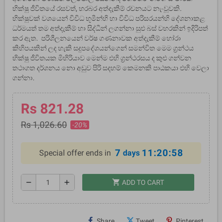
භික්ෂු ජීවිතයේ රසවත්, හරබර අත්දැකීම් රචනයට නැංවූවකි.
භික්ෂුවක් වශයෙන් විවිධ භූමීන්හි හා විවිධ පරිසරයන්හි දේශනාකළ
ධර්මයත් තම අත්දැකීම් හා සිද්ධීන් ලගන්නා සුළු බස් වහරකින් ඉදිරිපත්
කර ඇත. පරිශීලනයෙන් වර්ෂ ගණනාවක අත්දැකීම් හෝරා
කිහිපයකින් ලද හැකි සදුපදේශයන්ගෙන් සමන්විත මෙම ග‍්‍රන්ථය
භික්ෂු ජීවිතයක මිහිරියාව මෙන්ම එහි ග‍්‍රන්ථරසය ද කුළු ගන්වන
තථාගත දර්ශනය නො අඩුව පිරි සදහම් කෙමනකි පාඨකයා එහි වෙලා
ගන්නා.
Rs 821.28
Rs 1,026.60
-20%
7
11:20:57
Special offer ends in
days
shopping_cart
remove
add
ADD TO CART
Share
Tweet
Pinterest