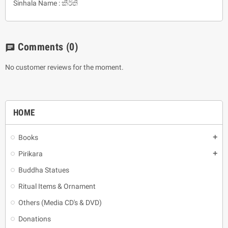
Sinhala Name : කීර්ති
Comments
(0)
chat
No customer reviews for the moment.
HOME
Books
add
Pirikara
add
Buddha Statues
Ritual Items & Ornament
Others (Media CD's & DVD)
Donations