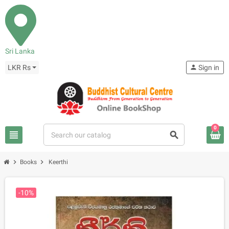
Sri Lanka
LKR Rs
person
Sign in
0
view_headline
search
chevron_right
chevron_right
Books
Keerthi
-10%