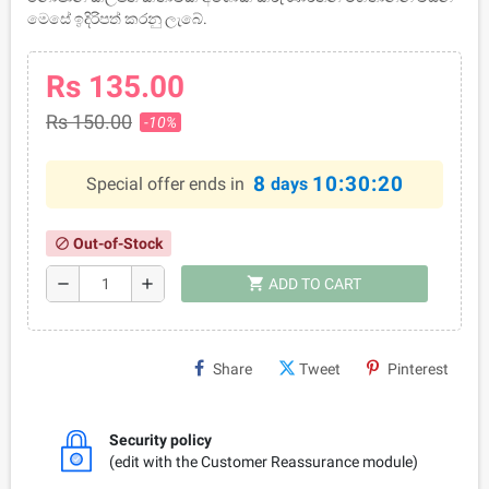
මෙසේ ඉදිරිපත් කරනු ලැබේ.
Rs 135.00
Rs 150.00
-10%
8
10:30:20
Special offer ends in
days
Out-of-Stock
block
shopping_cart
remove
add
ADD TO CART
Share
Tweet
Pinterest
Security policy
(edit with the Customer Reassurance module)