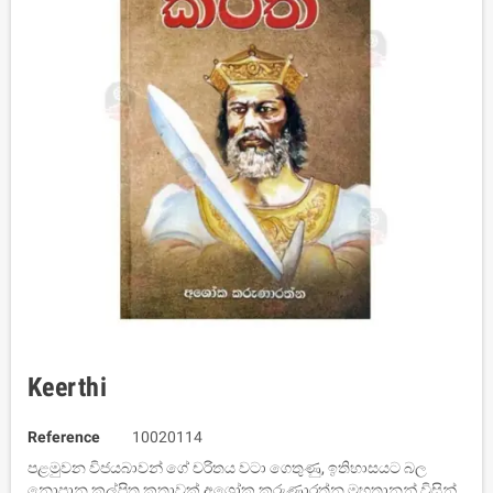
Keerthi
Reference
10020114
පළමුවන විජයබාවන් ගේ චරිතය වටා ගෙතුණු, ඉතිහාසයට බල
නොපාන කල්පිත කතාවක් අශෝක කරුණාරත්න මහතානන් විසින්