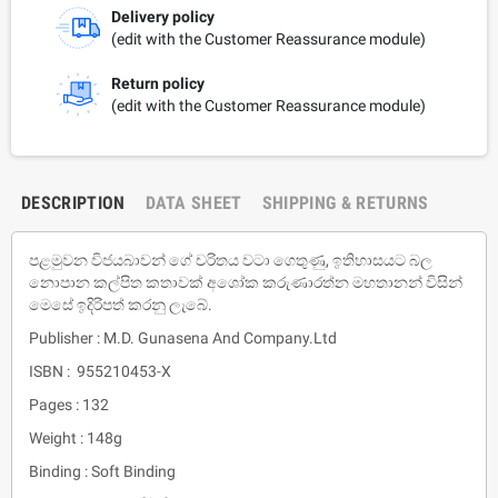
Delivery policy
(edit with the Customer Reassurance module)
Return policy
(edit with the Customer Reassurance module)
DESCRIPTION
DATA SHEET
SHIPPING & RETURNS
පළමුවන විජයබාවන් ගේ චරිතය වටා ගෙතුණු, ඉතිහාසයට බල
නොපාන කල්පිත කතාවක් අශෝක කරුණාරත්න මහතානන් විසින්
මෙසේ ඉදිරිපත් කරනු ලැබේ.
Publisher : M.D. Gunasena And Company.Ltd
ISBN : 955210453-X
Pages : 132
Weight : 148g
Binding : Soft Binding